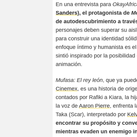
En una entrevista para
OkayAfric
Sanders
), el protagonista de
M
de autodescubrimiento a travé
personajes deben superar su aisla
para construir una identidad sóli
enfoque íntimo y humanista es el s
sintió inspirado por la posibilidad
animación.
Mufasa: El rey león
, que ya puede
Cinemex
, es una historia de ori
contados por Rafiki a Kiara, la h
la voz de
Aaron Pierre
, enfrenta 
Taka (Scar), interpretado por
Kelv
encontrar su propósito y conve
mientras evaden un enemigo i