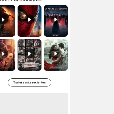
Primer tráiler oficial de 'La Odisea'
'Spider-Man Un Nuevo Día' - Tráiler oficial subtitulado
Primer Tráiler Oficial Subtitulado de 'La Noche Del Demonio: Están Entre Nosotros'
Tráiler de 'After: Aquí empieza todo'
Primer Tráiler Oficial Subtitulado de 'Una última aventura: Detrás de cámaras de Stranger Things 5'
Primer Tráiler Oficial de 'Hasta el fin del mundo'
Trailers más recientes