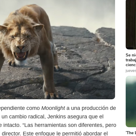
Se ni
traba
cienc
jueve
dependiente como
Moonlight
a una producción de
un cambio radical, Jenkins asegura que el
 intacto. “Las herramientas son diferentes, pero
'The 
 director. Este enfoque le permitió abordar el