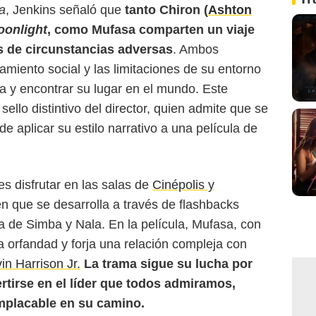
a
, Jenkins señaló que
tanto Chiron (
Ashton
oonlight
, como Mufasa comparten un viaje
s de circunstancias adversas
. Ambos
miento social y las limitaciones de su entorno
Walt Disney Pictures
da y encontrar su lugar en el mundo. Este
ello distintivo del director, quien admite que se
 de aplicar su estilo narrativo a una película de
s disfrutar en las salas de
Cinépolis y
gen que se desarrolla a través de flashbacks
ija de Simba y Nala. En la película, Mufasa, con
la orfandad y forja una relación compleja con
in Harrison Jr.
La trama sigue su lucha por
rtirse en el líder que todos admiramos,
mplacable en su camino.