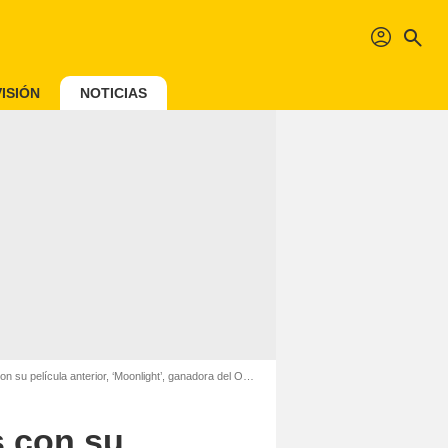
profil
search
ISIÓN
NOTICIAS
su película anterior, ‘Moonlight’, ganadora del Oscar
s con su