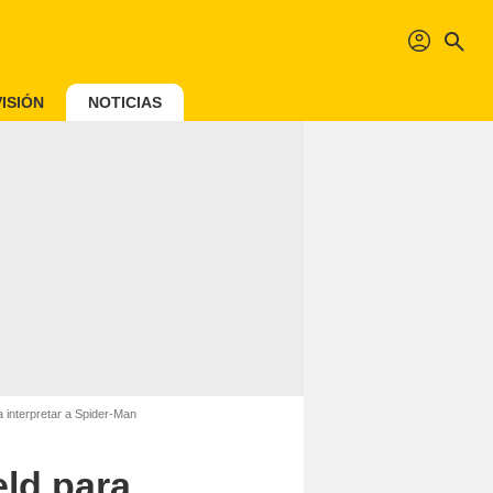
profil
search
ISIÓN
NOTICIAS
a interpretar a Spider-Man
eld para