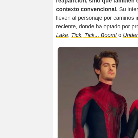
reaparición, sino que también e
contexto convencional.
Su inter
lleven al personaje por caminos 
reciente, donde ha optado por p
Lake
,
Tick, Tick... Boom!
o
Under