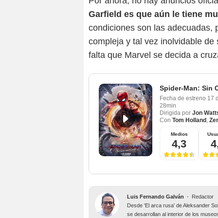
Por ahora, no hay anuncios ofici
Garfield es que aún le tiene m
condiciones son las adecuadas, po
compleja y tal vez inolvidable de 
falta que Marvel se decida a cruza
Spider-Man: Sin 
Fecha de estreno
17 
28min
Dirigida por
Jon Watt
Con
Tom Holland
,
Ze
Medios
Usua
4,3
4
Luis Fernando Galván
-
Redactor
Desde 'El arca rusa' de Aleksander So
se desarrollan al interior de los museo