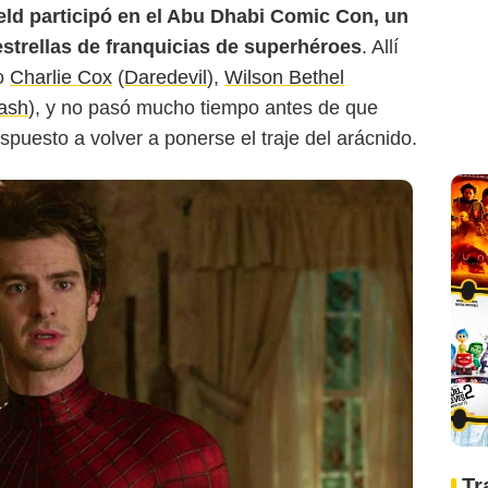
eld participó en el Abu Dhabi Comic Con, un
estrellas de franquicias de superhéroes
. Allí
mo
Charlie Cox
(
Daredevil
),
Wilson Bethel
ash
), y no pasó mucho tiempo antes de que
ispuesto a volver a ponerse el traje del arácnido.
Tr