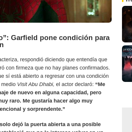
o”: Garfield pone condición para
an
racteriza, respondió diciendo que entendía que
guró con firmeza que no hay planes confirmados.
Marvel Studios
 sí está abierto a regresar con una condición
l medio
Visit Abu Dhabi,
el actor declaró:
“Me
onaje de nuevo en alguna capacidad, pero
muy raro. Me gustaría hacer algo muy
encional y sorprendente.”
solo dejó la puerta abierta a una posible