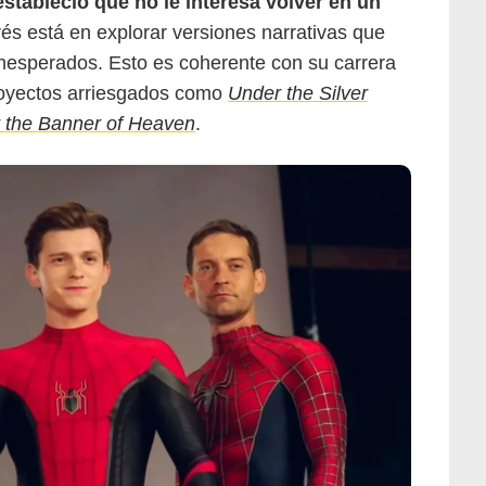
stableció que no le interesa volver en un
és está en explorar versiones narrativas que
inesperados. Esto es coherente con su carrera
royectos arriesgados como
Under the Silver
 the Banner of Heaven
.