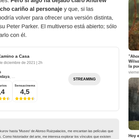
ales.
Pero si algo ha dejado claro Andrew
ucho cariño al personaje
y que, si las
dría volver para ofrecer una versión distinta,
su Peter Parker. El multiverso está abierto; sólo
rlo con él.
Camino a Casa
"Ahor
Wilso
de diciembre de 2021
|
2h
la pu
s
vierne
ndaya
,
Benedict Cumberbatch
STREAMING
rios
Sensacinemx
,4
4,5
kurov hasta 'Museo' de Alonso Ruizpalacios, me encantan las películas que
Hoy e
s. Como historiador del arte, me interesa explorar los vínculos que existen