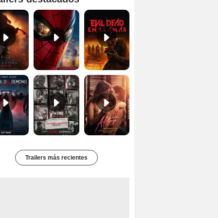
Primer tráiler oficial de 'La Odisea'
'Spider-Man Un Nuevo Día' - Tráiler oficial subtitulado
Tráiler oficial de 'Evil Dead: En Llamas'
Primer Tráiler Oficial Subtitulado de 'La Noche Del Demonio: Están Entre Nosotros'
Primer Tráiler Oficial Subtitulado de 'Una última aventura: Detrás de cámaras de Stranger Things 5'
Tráiler de 'After: Aquí empieza todo'
Trailers más recientes