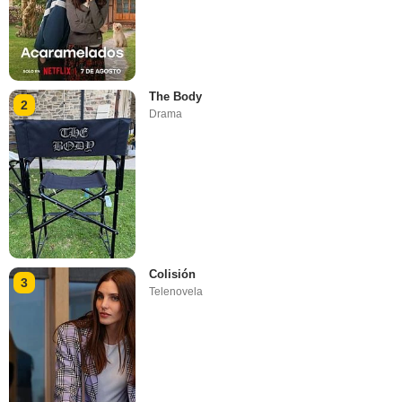
The Body
2
Drama
Colisión
3
Telenovela