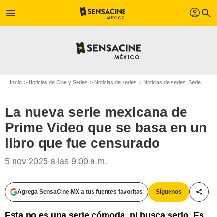
profil
menu
search
Inicio
Noticias de Cine y Series
Noticias de series
Noticias de series: Serie de televisión
La nueva serie mexicana de
Prime Video que se basa en un
libro que fue censurado
5 nov 2025 a las 9:00 a.m.
Agrega SensaCine MX a tus fuentes favoritas
Síguenos
Compa
Esta no es una serie cómoda, ni busca serlo. Es