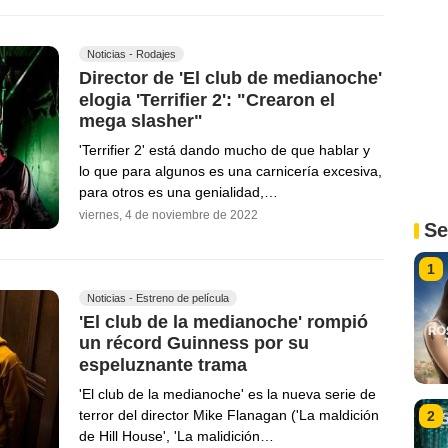
Noticias - Rodajes
Director de 'El club de medianoche'
elogia 'Terrifier 2': "Crearon el
mega slasher"
'Terrifier 2' está dando mucho de que hablar y
lo que para algunos es una carnicería excesiva,
para otros es una genialidad,…
viernes, 4 de noviembre de 2022
Se
1
Noticias - Estreno de película
'El club de la medianoche' rompió
un récord Guinness por su
espeluznante trama
'El club de la medianoche' es la nueva serie de
terror del director Mike Flanagan ('La maldición
2
de Hill House', 'La malidición…