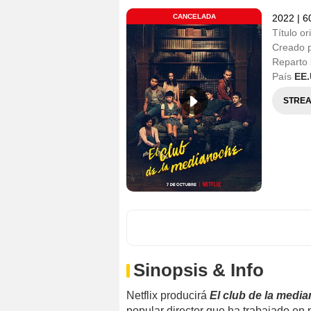
CANCELADA
2022
|
6
Título or
Creado 
Reparto
País
EE.
STREA
Sinopsis & Info
Netflix producirá
El club de la medi
popular director que ha trabajado en