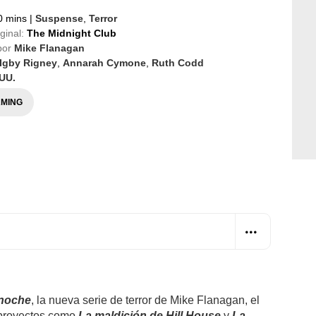
0 mins
|
Suspense
,
Terror
iginal:
The Midnight Club
por
Mike Flanagan
Igby Rigney
,
Annarah Cymone
,
Ruth Codd
UU.
MING
anoche
, la nueva serie de terror de Mike Flanagan, el
 proyectos como
La maldición de Hill House
y
La