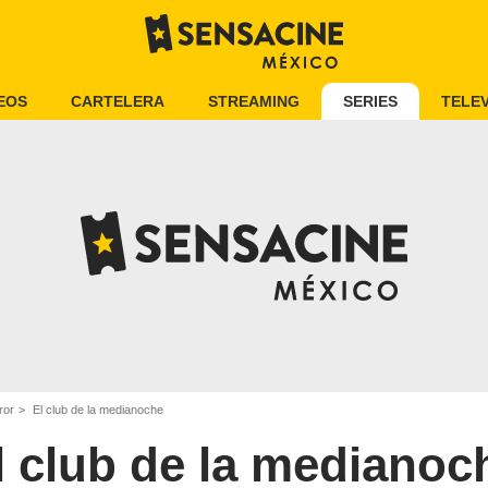
EOS
CARTELERA
STREAMING
SERIES
TELEV
ror
El club de la medianoche
l club de la medianoc