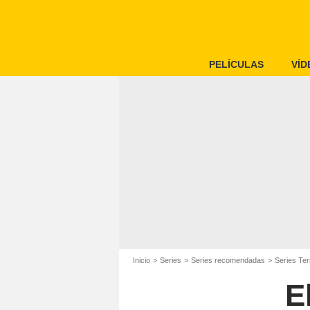
PELÍCULAS
VÍD
Inicio
Series
Series recomendadas
Series Ter
E