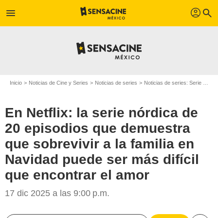
profil
menu
search
Inicio
Noticias de Cine y Series
Noticias de series
Noticias de series: Serie de televisión
En Netflix: la serie nórdica de
20 episodios que demuestra
que sobrevivir a la familia en
Navidad puede ser más difícil
que encontrar el amor
17 dic 2025 a las 9:00 p.m.