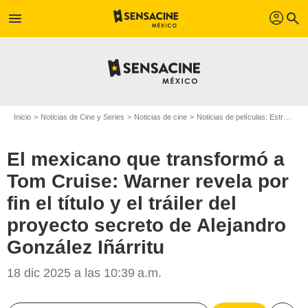
profil
menu
search
Inicio
Noticias de Cine y Series
Noticias de cine
Noticias de películas: Estreno de película
El mexicano que transformó a
Tom Cruise: Warner revela por
fin el título y el tráiler del
proyecto secreto de Alejandro
González Iñárritu
18 dic 2025 a las 10:39 a.m.