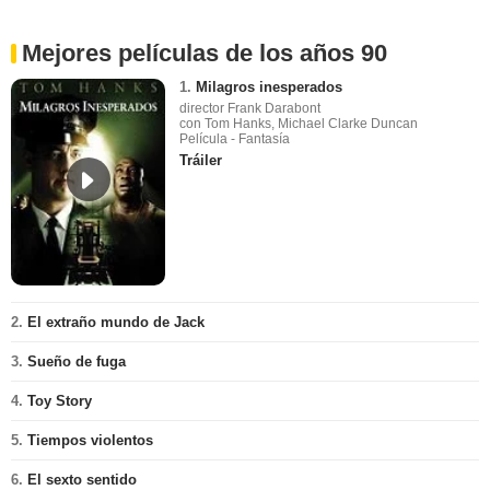
Mejores películas de los años 90
1.
Milagros inesperados
director Frank Darabont
con Tom Hanks, Michael Clarke Duncan
Película - Fantasía
Tráiler
2.
El extraño mundo de Jack
3.
Sueño de fuga
4.
Toy Story
5.
Tiempos violentos
6.
El sexto sentido