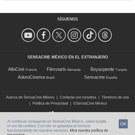
SÍGUENOS
SENSACINE MÉXICO EN EL EXTRANJERO
AlloCiné
Filmstarts
Beyazperde
Francia
Alemania
Turquía
AdoroCinema
Sensacine
Brasil
España
Acerca de SensaCine México
|
Contacta con nosotros
|
Términos de uso
|
Política de Privacidad
|
©SensaCine México
Al continuar navegando en SensaCine México, usted acepta
OK
el uso de cookies. Con ello se garantiza el correcto
funcionamiento de nuestros servicios.
Mira nuestra política de