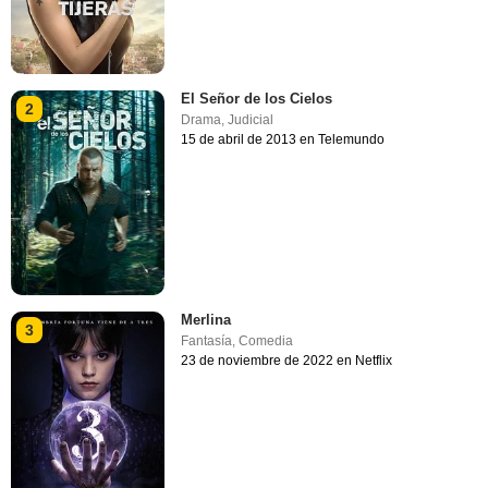
El Señor de los Cielos
2
Drama
,
Judicial
15 de abril de 2013 en Telemundo
Merlina
3
Fantasía
,
Comedia
23 de noviembre de 2022 en Netflix