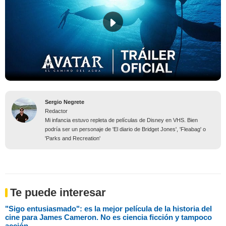
Sergio Negrete
Redactor
Mi infancia estuvo repleta de películas de Disney en VHS. Bien
podría ser un personaje de 'El diario de Bridget Jones', 'Fleabag' o
'Parks and Recreation'
Te puede interesar
"Sigo entusiasmado": es la mejor película de la historia del
cine para James Cameron. No es ciencia ficción y tampoco
acción