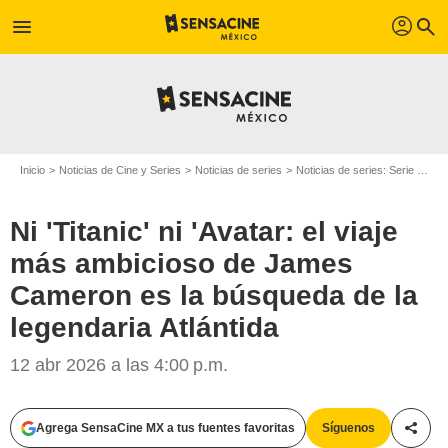
profil
menu
search
Inicio
Noticias de Cine y Series
Noticias de series
Noticias de series: Serie de televisión
Ni 'Titanic' ni 'Avatar: el viaje
más ambicioso de James
Cameron es la búsqueda de la
legendaria Atlántida
12 abr 2026 a las 4:00 p.m.
Agrega SensaCine MX a tus fuentes favoritas
Síguenos
Compa