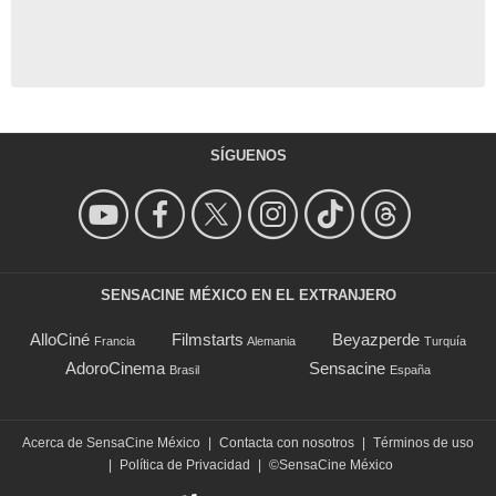
SÍGUENOS
SENSACINE MÉXICO EN EL EXTRANJERO
AlloCiné
Filmstarts
Beyazperde
Francia
Alemania
Turquía
AdoroCinema
Sensacine
Brasil
España
Acerca de SensaCine México
|
Contacta con nosotros
|
Términos de uso
|
Política de Privacidad
|
©SensaCine México