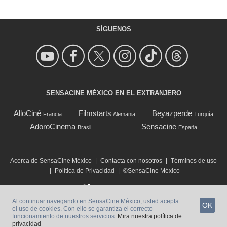
SÍGUENOS
SENSACINE MÉXICO EN EL EXTRANJERO
AlloCiné
Filmstarts
Beyazperde
Francia
Alemania
Turquía
AdoroCinema
Sensacine
Brasil
España
Acerca de SensaCine México
|
Contacta con nosotros
|
Términos de uso
|
Política de Privacidad
|
©SensaCine México
Al continuar navegando en SensaCine México, usted acepta
OK
el uso de cookies. Con ello se garantiza el correcto
funcionamiento de nuestros servicios.
Mira nuestra política de
privacidad