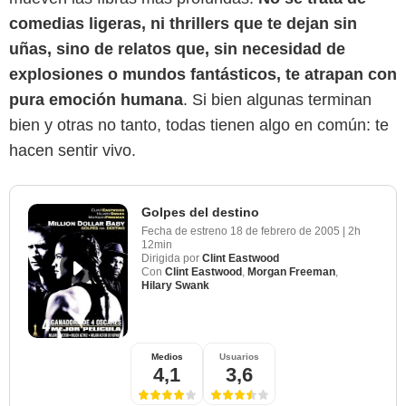
comedias ligeras, ni thrillers que te dejan sin
uñas, sino de relatos que, sin necesidad de
explosiones o mundos fantásticos, te atrapan con
pura emoción humana
. Si bien algunas terminan
bien y otras no tanto, todas tienen algo en común: te
hacen sentir vivo.
Golpes del destino
Fecha de estreno
18 de febrero de 2005
|
2h
12min
Dirigida por
Clint Eastwood
Con
Clint Eastwood
,
Morgan Freeman
,
Hilary Swank
Medios
Usuarios
4,1
3,6