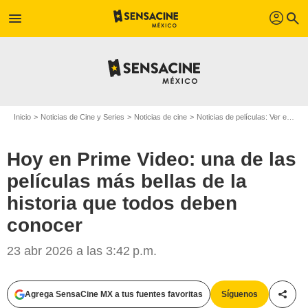
profil
menu
search
Inicio
Noticias de Cine y Series
Noticias de cine
Noticias de películas: Ver en la web
Hoy en Prime Video: una de las
películas más bellas de la
historia que todos deben
conocer
23 abr 2026 a las 3:42 p.m.
Agrega SensaCine MX a tus fuentes favoritas
Síguenos
Compa