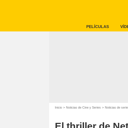
PELÍCULAS
VÍD
Inicio
Noticias de Cine y Series
Noticias de seri
El thriller de N