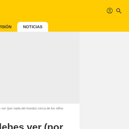
profil
search
ISIÓN
NOTICIAS
es ver (por nada del mundo) cerca de los niños
debes ver (por