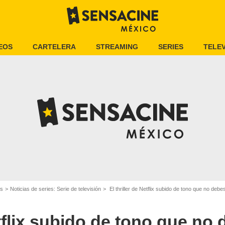
EOS
CARTELERA
STREAMING
SERIES
TELEV
es
Noticias de series: Serie de televisión
El thriller de Netflix subido de tono que no deb
etflix subido de tono que no 