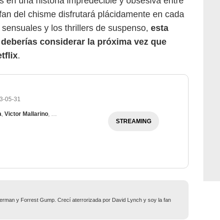
s en una historia impredecible y obsesiva entre
 fan del chisme disfrutará plácidamente en cada
 sensuales y los thrillers de suspenso,
esta
deberías considerar la próxima vez que
tflix
.
3-05-31
a
,
Victor Mallarino
,
Mauricio Hénao
STREAMING
man y Forrest Gump. Crecí aterrorizada por David Lynch y soy la fan