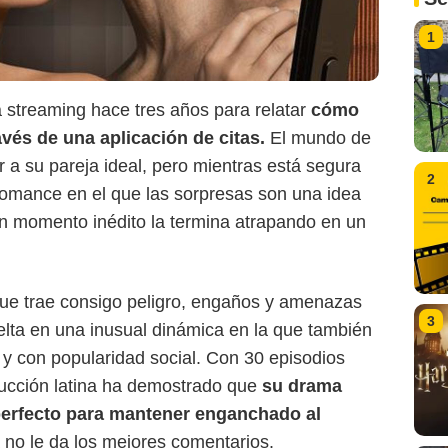
1
a streaming hace tres años para relatar
cómo
Netflix
avés de una aplicación de citas.
El mundo de
ar a su pareja ideal, pero mientras está segura
2
 romance en el que las sorpresas son una idea
 un momento inédito la termina atrapando en un
que trae consigo peligro, engaños y amenazas
3
lta en una inusual dinámica en la que también
a y con popularidad social. Con 30 episodios
ducción latina ha demostrado que
su drama
erfecto para mantener enganchado al
ca no le da los mejores comentarios.