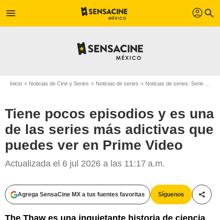
profil
menu
search
Inicio
Noticias de Cine y Series
Noticias de series
Noticias de series: Serie de televisión
Tiene pocos episodios y es una
de las series más adictivas que
puedes ver en Prime Video
Actualizada el 6 jul 2026 a las 11:17 a.m.
Agrega SensaCine MX a tus fuentes favoritas
Síguenos
Compa
The Thaw es una inquietante historia de ciencia