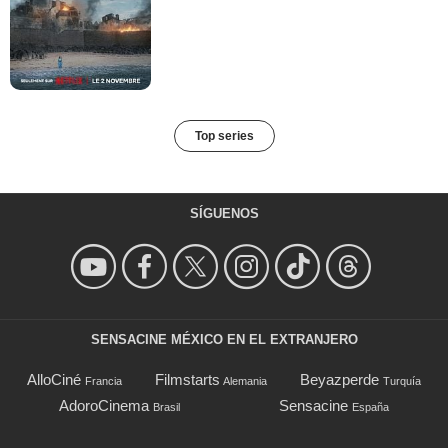
Top series
SÍGUENOS
SENSACINE MÉXICO EN EL EXTRANJERO
AlloCiné
Filmstarts
Beyazperde
Francia
Alemania
Turquía
AdoroCinema
Sensacine
Brasil
España