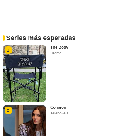
Series más esperadas
The Body
1
Drama
Colisión
2
Telenovela