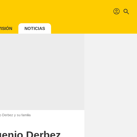
profil
search
ISIÓN
NOTICIAS
 Derbez y su familia
genio Derbez