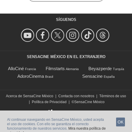
SÍGUENOS
SENSACINE MÉXICO EN EL EXTRANJERO
AlloCiné
Filmstarts
Beyazperde
Francia
Alemania
Turquía
AdoroCinema
Sensacine
Brasil
España
Acerca de SensaCine México
|
Contacta con nosotros
|
Términos de uso
|
Política de Privacidad
|
©SensaCine México
Al continuar navegando en SensaCine México, usted acepta
OK
el uso de cookies. Con ello se garantiza el correcto
funcionamiento de nuestros servicios.
Mira nuestra política de