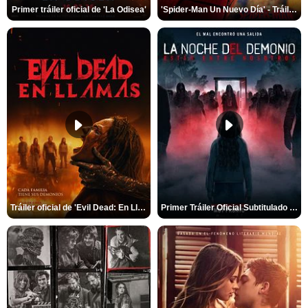
Primer tráiler oficial de 'La Odisea'
'Spider-Man Un Nuevo Día' - Tráiler oficial subtitulado
Tráiler oficial de 'Evil Dead: En Llamas'
Primer Tráiler Oficial Subtitulado de 'La Noche Del Demonio: Están Entre Nosotros'