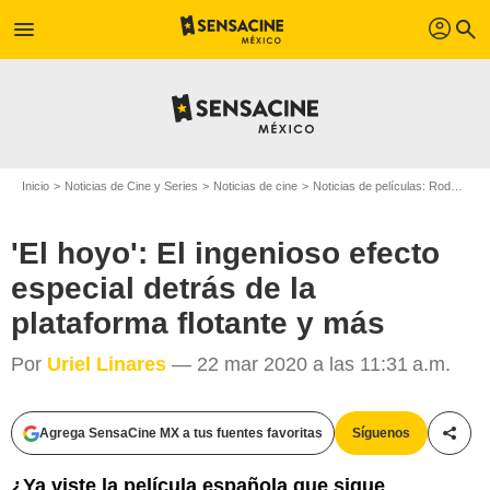
profil
menu
search
Inicio
Noticias de Cine y Series
Noticias de cine
Noticias de películas: Rodajes
'El hoyo': El ingenioso efecto
especial detrás de la
plataforma flotante y más
Por
Uriel Linares
— 22 mar 2020 a las 11:31 a.m.
Agrega SensaCine MX a tus fuentes favoritas
Síguenos
Compa
¿Ya viste la película española que sigue