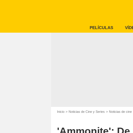
PELÍCULAS
VÍD
Inicio
Noticias de Cine y Series
Noticias de cine
'Ammonite': De 