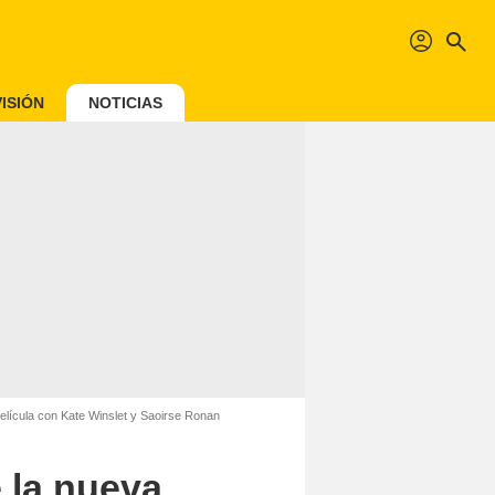
profil
search
ISIÓN
NOTICIAS
película con Kate Winslet y Saoirse Ronan
 la nueva