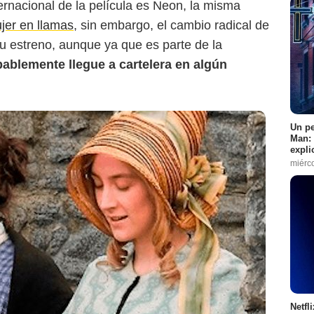
ternacional de la película es Neon, la misma
jer en llamas
, sin embargo, el cambio radical de
u estreno, aunque ya que es parte de la
ablemente llegue a cartelera en algún
Un pe
Man: 
expli
miérc
Netfl