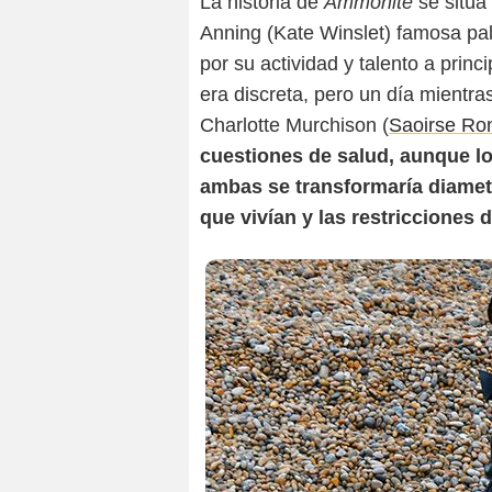
La historia de
Ammonite
se sitúa 
Anning (Kate Winslet) famosa pa
por su actividad y talento a princ
era discreta, pero un día mientra
Charlotte Murchison (
Saoirse Ro
cuestiones de salud, aunque l
ambas se transformaría diamet
que vivían y las restricciones 