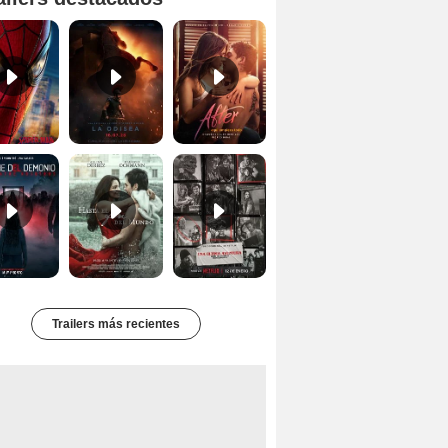
'Spider-Man Un Nuevo Día' - Tráiler oficial subtitulado
Primer tráiler oficial de 'La Odisea'
Tráiler de 'After: Aquí empieza todo'
Primer Tráiler Oficial Subtitulado de 'La Noche Del Demonio: Están Entre Nosotros'
Primer Tráiler Oficial de 'Hasta el fin del mundo'
Primer Tráiler Oficial Subtitulado de 'Una última aventura: Detrás de cámaras de Stranger Things 5'
Trailers más recientes