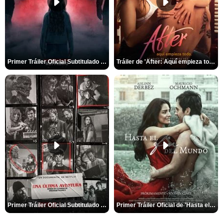
Primer Tráiler Oficial Subtitulado de 'La Noche Del Demonio: Están Entre Nosotros'
Tráiler de 'After: Aquí empieza todo'
Primer Tráiler Oficial Subtitulado de 'Una última aventura: Detrás de cámaras de Stranger Things 5'
Primer Tráiler Oficial de 'Hasta el fin del mundo'