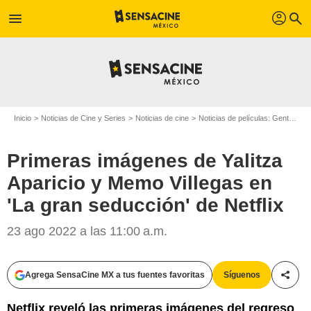
profil
menu
search
Inicio
Noticias de Cine y Series
Noticias de cine
Noticias de películas: Gente
Pr
Primeras imágenes de Yalitza
Aparicio y Memo Villegas en
'La gran seducción' de Netflix
23 ago 2022 a las 11:00 a.m.
Agrega SensaCine MX a tus fuentes favoritas
Síguenos
Compa
Netflix reveló las primeras imágenes del regreso