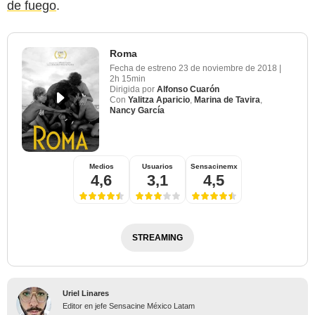
de fuego
.
Roma
Fecha de estreno
23 de noviembre de 2018
|
2h 15min
Dirigida por
Alfonso Cuarón
Con
Yalitza Aparicio
,
Marina de Tavira
,
Nancy García
Medios
Usuarios
Sensacinemx
4,6
3,1
4,5
STREAMING
Uriel Linares
Editor en jefe Sensacine México Latam