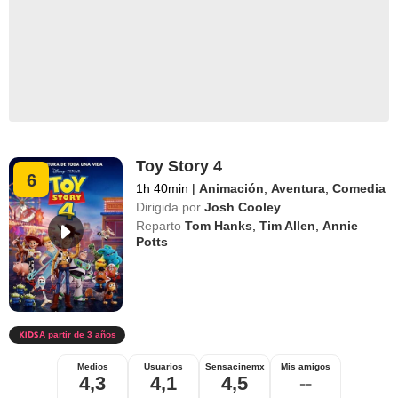
Toy Story 4
6
1h 40min
|
Animación
,
Aventura
,
Comedia
Dirigida por
Josh Cooley
Reparto
Tom Hanks
,
Tim Allen
,
Annie
Potts
A partir de 3 años
Medios
Usuarios
Sensacinemx
Mis amigos
4,3
4,1
4,5
--