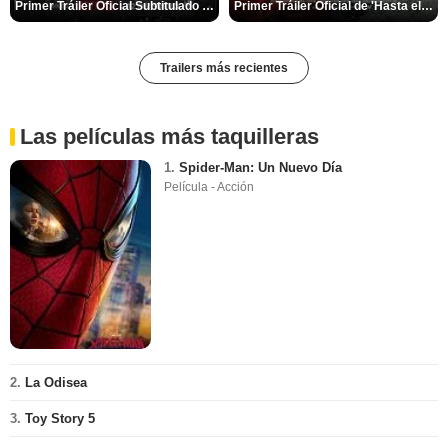
Primer Tráiler Oficial Subtitulado de 'Una última aventura: Detrás de cámaras de Stranger Things 5'
Primer Tráiler Oficial de 'Hasta el fin del mundo'
Trailers más recientes
Las películas más taquilleras
1.
Spider-Man: Un Nuevo Día
Película - Acción
2.
La Odisea
3.
Toy Story 5