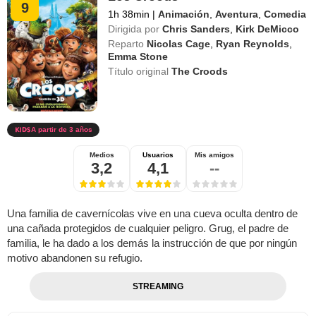
9
1h 38min
|
Animación
,
Aventura
,
Comedia
Dirigida por
Chris Sanders
,
Kirk DeMicco
Reparto
Nicolas Cage
,
Ryan Reynolds
,
Emma Stone
Título original
The Croods
A partir de 3 años
Medios
Usuarios
Mis amigos
3,2
4,1
--
Una familia de cavernícolas vive en una cueva oculta dentro de
una cañada protegidos de cualquier peligro. Grug, el padre de
familia, le ha dado a los demás la instrucción de que por ningún
motivo abandonen su refugio.
STREAMING