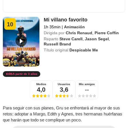
Mi villano favorito
10
1h 35min
|
Animación
Dirigida por
Chris Renaud
,
Pierre Coffin
Reparto
Steve Carell
,
Jason Segel
,
Russell Brand
Título original
Despicable Me
A partir de 3 años
Medios
Usuarios
Mis amigos
4,0
3,6
--
Para seguir con sus planes, Gru se enfrentará al mayor de sus
retos: adoptar a Margo, Edith y Agnes, tres hermanas huérfanas
que harán que todo se complique un poco.