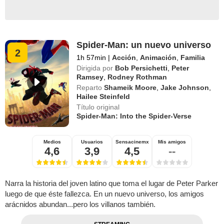
Spider-Man: un nuevo universo
2
1h 57min
|
Acción
,
Animación
,
Familia
Dirigida por
Bob Persichetti
,
Peter
Ramsey
,
Rodney Rothman
Reparto
Shameik Moore
,
Jake Johnson
,
Hailee Steinfeld
Título original
Spider-Man: Into the Spider-Verse
Medios
Usuarios
Sensacinemx
Mis amigos
4,6
3,9
4,5
--
Narra la historia del joven latino que toma el lugar de Peter Parker
luego de que éste fallezca. En un nuevo universo, los amigos
arácnidos abundan...pero los villanos también.