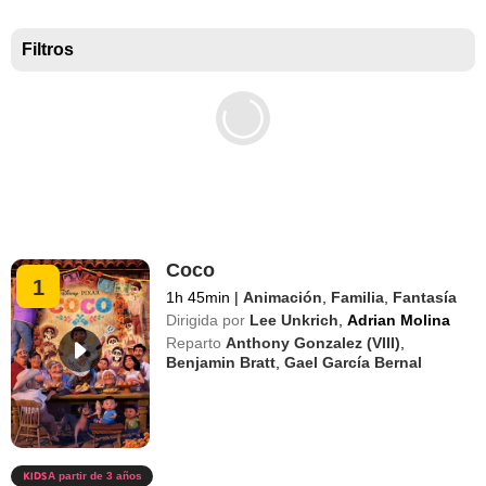
Taquilla EEUU
Filtros
Coco
1
1h 45min
|
Animación
,
Familia
,
Fantasía
Dirigida por
Lee Unkrich
,
Adrian Molina
Reparto
Anthony Gonzalez (VIII)
,
Benjamin Bratt
,
Gael García Bernal
A partir de 3 años