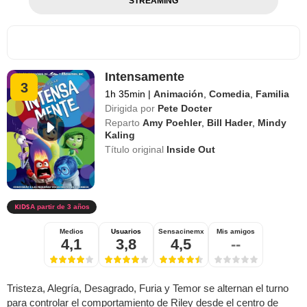
STREAMING
Intensamente
3
1h 35min
|
Animación
,
Comedia
,
Familia
Dirigida por
Pete Docter
Reparto
Amy Poehler
,
Bill Hader
,
Mindy
Kaling
Título original
Inside Out
A partir de 3 años
Medios
Usuarios
Sensacinemx
Mis amigos
4,1
3,8
4,5
--
Tristeza, Alegría, Desagrado, Furia y Temor se alternan el turno
para controlar el comportamiento de Riley desde el centro de