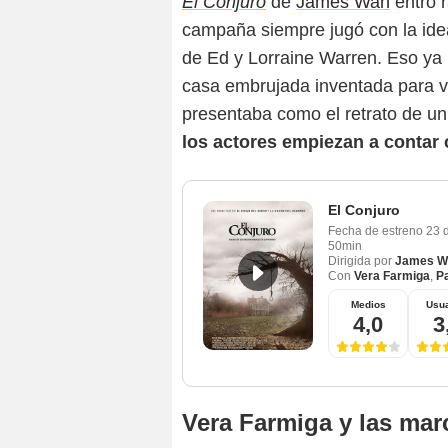
El Conjuro
de
James Wan
entró r
campaña siempre jugó con la idea
de Ed y Lorraine Warren. Eso ya 
casa embrujada inventada para ve
presentaba como el retrato de u
los actores empiezan a contar c
El Conjuro
Fecha de estreno
23 
50min
Dirigida por
James W
Con
Vera Farmiga
,
Pa
Medios
Usua
4,0
3
Vera Farmiga y las mar