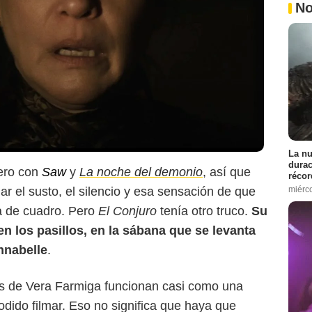
No
La nu
durac
ero con
Saw
y
La noche del demonio
, así que
récor
miérc
 el susto, el silencio y esa sensación de que
a de cuadro. Pero
El Conjuro
tenía otro truco.
Su
en los pasillos, en la sábana que se levanta
nnabelle
.
s de Vera Farmiga funcionan casi como una
ido filmar. Eso no significa que haya que