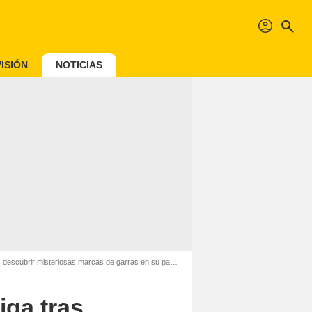
profil
search
ISIÓN
NOTICIAS
iosas marcas de garras en su pantalla mientras filmaba 'El Conjuro'
iga tras