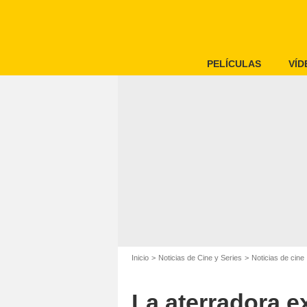
PELÍCULAS
VÍD
Inicio
Noticias de Cine y Series
Noticias de cine
La aterradora e