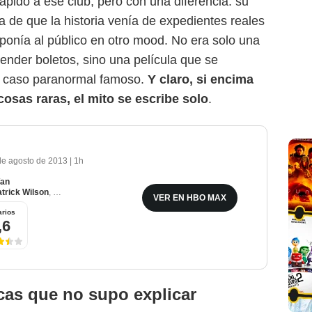
ápido a ese club, pero con una diferencia: su
 de que la historia venía de expedientes reales
ponía al público en otro mood. No era solo una
nder boletos, sino una película que se
n caso paranormal famoso.
Y claro, si encima
osas raras, el mito se escribe solo
.
de agosto de 2013
|
1h
an
trick Wilson
,
Ron Livingston
VER EN HBO MAX
New Line Cinema
rios
,6
cas que no supo explicar