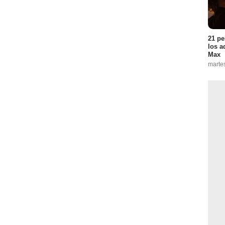
21 pe
los a
Max
marte