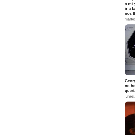
a mí 
ir a 
nos l
marte
Georg
no h
querí
lunes