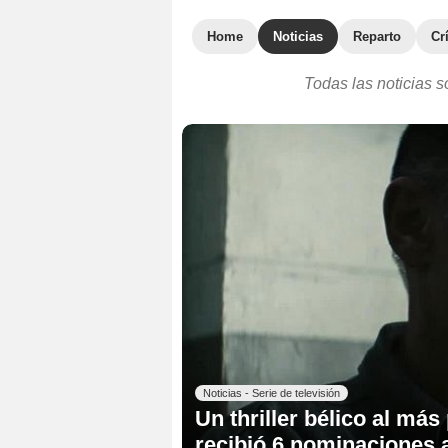
Home
Noticias
Reparto
Cr
Todas las noticias s
Noticias - Serie de televisión
Un thriller bélico al má
recibió 6 nominaciones 