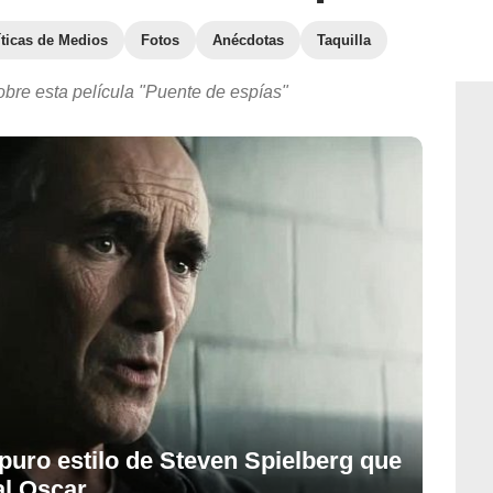
íticas de Medios
Fotos
Anécdotas
Taquilla
obre esta película "Puente de espías"
s puro estilo de Steven Spielberg que
al Oscar