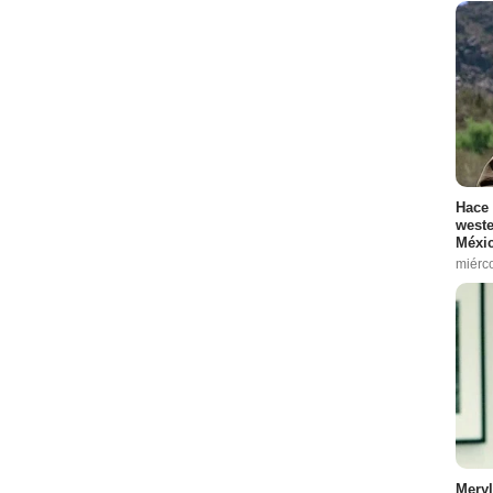
Hace 
weste
Méxic
miérc
Meryl