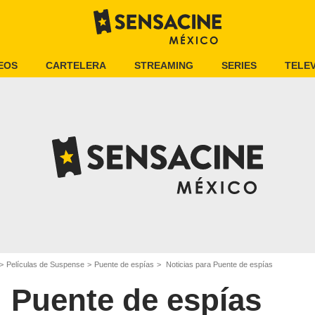
EOS
CARTELERA
STREAMING
SERIES
TELEV
Películas de Suspense
Puente de espías
Noticias para Puente de espías
Puente de espías