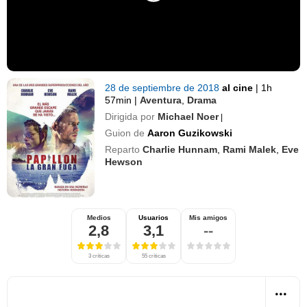
28 de septiembre de 2018
al cine
|
1h
57min
|
Aventura
,
Drama
Dirigida por
Michael Noer
|
Guion de
Aaron Guzikowski
Reparto
Charlie Hunnam
,
Rami Malek
,
Eve
Hewson
Medios
Usuarios
Mis amigos
2,8
3,1
--
3 críticas
55 críticas