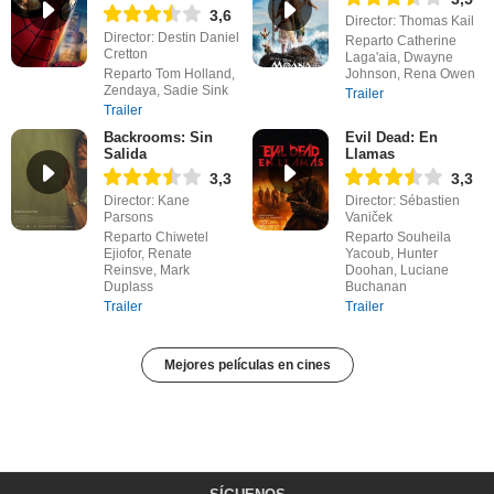
3,6
Director: Thomas Kail
Director: Destin Daniel
Reparto Catherine
Cretton
Laga'aia, Dwayne
Reparto Tom Holland,
Johnson, Rena Owen
Zendaya, Sadie Sink
Trailer
Trailer
Backrooms: Sin
Evil Dead: En
Salida
Llamas
3,3
3,3
Director: Kane
Director: Sébastien
Parsons
Vaniček
Reparto Chiwetel
Reparto Souheila
Ejiofor, Renate
Yacoub, Hunter
Reinsve, Mark
Doohan, Luciane
Duplass
Buchanan
Trailer
Trailer
Mejores películas en cines