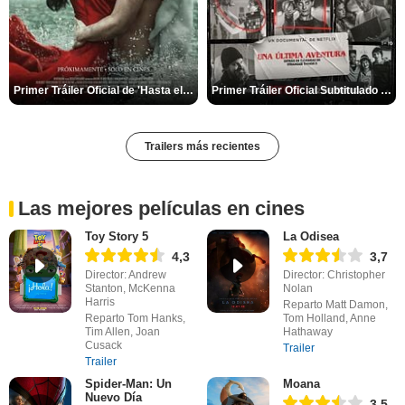
Primer Tráiler Oficial de 'Hasta el fin del mundo'
Primer Tráiler Oficial Subtitulado de 'Una última aventura: Detrás de cámaras de Stranger Things 5'
Trailers más recientes
Las mejores películas en cines
Toy Story 5
La Odisea
4,3
3,7
Director: Andrew
Director: Christopher
Stanton, McKenna
Nolan
Harris
Reparto Matt Damon,
Reparto Tom Hanks,
Tom Holland, Anne
Tim Allen, Joan
Hathaway
Cusack
Trailer
Trailer
Spider-Man: Un
Moana
Nuevo Día
3,5