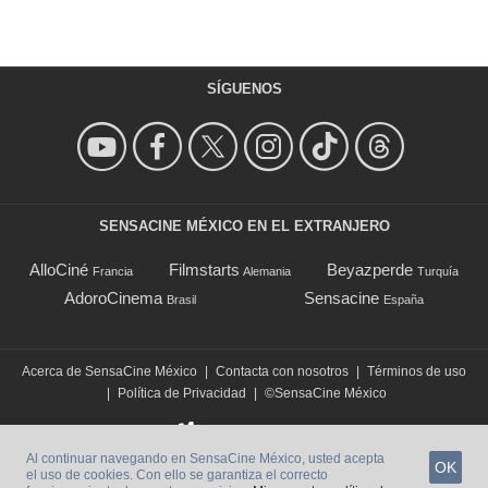
SÍGUENOS
SENSACINE MÉXICO EN EL EXTRANJERO
AlloCiné
Filmstarts
Beyazperde
Francia
Alemania
Turquía
AdoroCinema
Sensacine
Brasil
España
Acerca de SensaCine México
|
Contacta con nosotros
|
Términos de uso
|
Política de Privacidad
|
©SensaCine México
Al continuar navegando en SensaCine México, usted acepta
OK
el uso de cookies. Con ello se garantiza el correcto