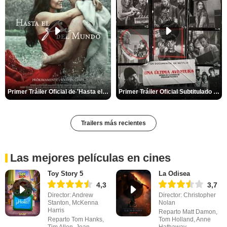
Primer Tráiler Oficial de 'Hasta el fin del mundo'
Primer Tráiler Oficial Subtitulado de 'Una última aventura: Detrás de cámaras de Stranger Things 5'
Trailers más recientes
Las mejores películas en cines
Toy Story 5
La Odisea
4,3
3,7
Director: Andrew
Director: Christopher
Stanton, McKenna
Nolan
Harris
Reparto Matt Damon,
Reparto Tom Hanks,
Tom Holland, Anne
Tim Allen, Joan
Hathaway