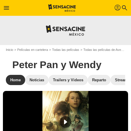
profil
menu
search
Inicio
Películas en cartelera
Todas las películas
Todas las películas de Aventura
Peter Pan y Wendy
Home
Noticias
Trailers y Videos
Reparto
Streami