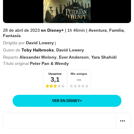
28 de abril de 2023
en Disney+
|
1h 46min
|
Aventura
,
Familia
,
Fantasía
Dirigida por
David Lowery
|
Guion de
Toby Halbrooks
,
David Lowery
Reparto
Alexander Molony
,
Ever Anderson
,
Yara Shahidi
Título original
Peter Pan & Wendy
Usuarios
Mis amigos
3,1
--
VER EN DISNEY
+