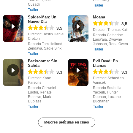
Cusack
Trailer
Trailer
Spider-Man: Un
Moana
Nuevo Día
3,5
3,5
Director: Thomas Kail
Director: Destin Daniel
Reparto Catherine
Cretton
Laga'aia, Dwayne
Reparto Tom Holland,
Johnson, Rena Owen
Zendaya, Sadie Sink
Trailer
Trailer
Backrooms: Sin
Evil Dead: En
Salida
Llamas
3,3
3,3
Director: Kane
Director: Sébastien
Parsons
Vaniček
Reparto Chiwetel
Reparto Souheila
Ejiofor, Renate
Yacoub, Hunter
Reinsve, Mark
Doohan, Luciane
Duplass
Buchanan
Trailer
Trailer
Mejores películas en cines