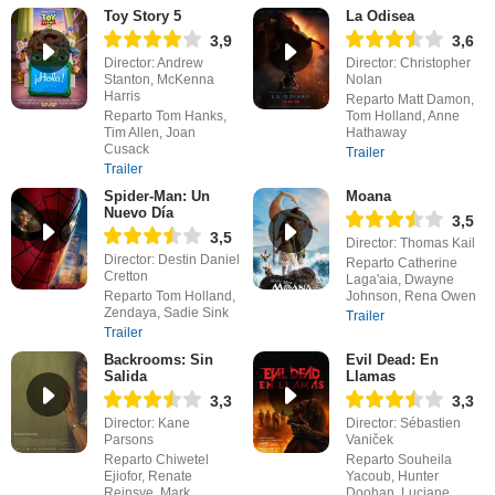
Toy Story 5
La Odisea
3,9
3,6
Director: Andrew
Director: Christopher
Stanton, McKenna
Nolan
Harris
Reparto Matt Damon,
Reparto Tom Hanks,
Tom Holland, Anne
Tim Allen, Joan
Hathaway
Cusack
Trailer
Trailer
Spider-Man: Un
Moana
Nuevo Día
3,5
3,5
Director: Thomas Kail
Director: Destin Daniel
Reparto Catherine
Cretton
Laga'aia, Dwayne
Reparto Tom Holland,
Johnson, Rena Owen
Zendaya, Sadie Sink
Trailer
Trailer
Backrooms: Sin
Evil Dead: En
Salida
Llamas
3,3
3,3
Director: Kane
Director: Sébastien
Parsons
Vaniček
Reparto Chiwetel
Reparto Souheila
Ejiofor, Renate
Yacoub, Hunter
Reinsve, Mark
Doohan, Luciane