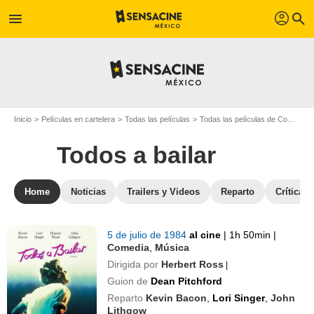
profil
menu
search
Inicio
Películas en cartelera
Todas las películas
Todas las películas de Comedia
Todos a bailar
Home
Noticias
Trailers y Videos
Reparto
Críticas
5 de julio de 1984
al cine
|
1h 50min
|
Comedia
,
Música
Dirigida por
Herbert Ross
|
Guion de
Dean Pitchford
Reparto
Kevin Bacon
,
Lori Singer
,
John
Lithgow