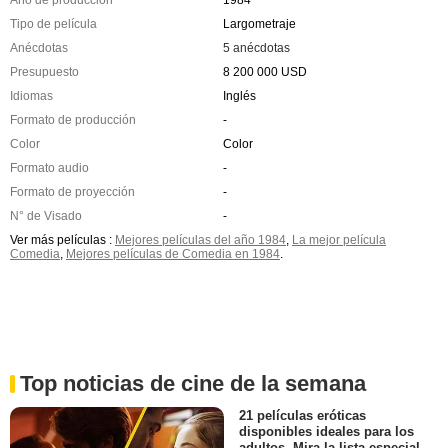
Año de producción
1984
Tipo de película
Largometraje
Anécdotas
5 anécdotas
Presupuesto
8 200 000 USD
Idiomas
Inglés
Formato de producción
-
Color
Color
Formato audio
-
Formato de proyección
-
N° de Visado
-
Ver más películas :
Mejores películas del año 1984
,
La mejor película
Comedia
,
Mejores películas de Comedia en 1984
.
Top noticias de cine de la semana
21 películas eróticas
disponibles ideales para los
adultos. Mira la lista especial