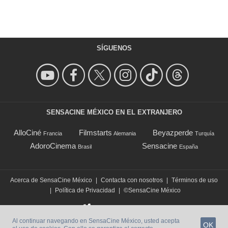
SÍGUENOS
SENSACINE MÉXICO EN EL EXTRANJERO
AlloCiné
Filmstarts
Beyazperde
Francia
Alemania
Turquía
AdoroCinema
Sensacine
Brasil
España
Acerca de SensaCine México
|
Contacta con nosotros
|
Términos de uso
|
Política de Privacidad
|
©SensaCine México
Al continuar navegando en SensaCine México, usted acepta
OK