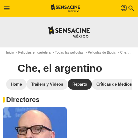
profil
menu
search
Inicio
Películas en cartelera
Todas las películas
Películas de Biopic
Che, el argentino
Che, el argentino
Home
Trailers y Videos
Reparto
Críticas de Medios
Directores