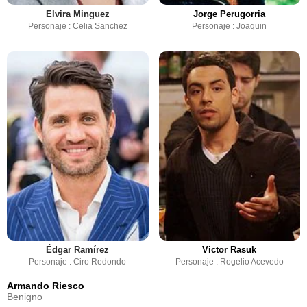
Elvira Minguez
Jorge Perugorria
Personaje : Celia Sanchez
Personaje : Joaquin
Édgar Ramírez
Victor Rasuk
Personaje : Ciro Redondo
Personaje : Rogelio Acevedo
Armando Riesco
Benigno