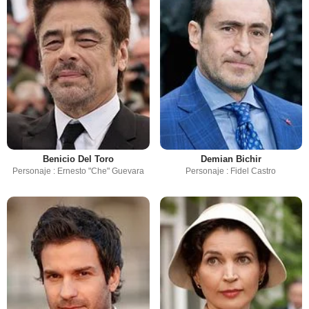
Benicio Del Toro
Demian Bichir
Personaje : Ernesto "Che" Guevara
Personaje : Fidel Castro