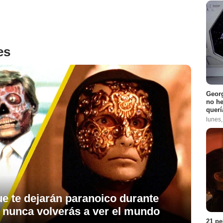
es
Georg
no h
querí
lunes
ue te dejarán paranoico durante
, nunca volverás a ver el mundo
21 pe