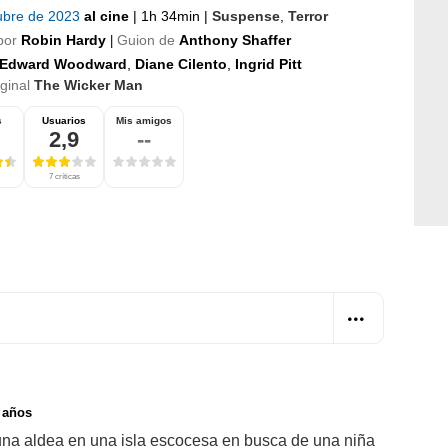
ubre de 2023
al cine
|
1h 34min
|
Suspense
,
Terror
por
Robin Hardy
Guion de
Anthony Shaffer
|
Edward Woodward
,
Diane Cilento
,
Ingrid Pitt
iginal
The Wicker Man
s
Usuarios
Mis amigos
2,9
--
7 críticas
 años
una aldea en una isla escocesa en busca de una niña