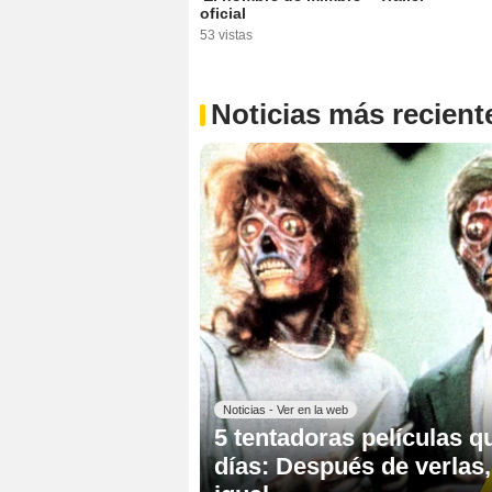
oficial
53 vistas
Noticias más recient
Noticias - Ver en la web
5 tentadoras películas q
días: Después de verlas