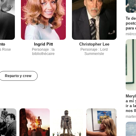
Te de
postc
para 
miérco
nto
Ingrid Pitt
Christopher Lee
ss Rose
Personaje : la
Personaje : Lord
bibliothècaire
Summerisle
Reparto y crew
Meryl
a mí 
ir a 
nos l
marte