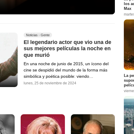
los a
Max
marte
Noticias - Gente
El legendario actor que vio una de
sus mejores películas la noche en
que murió
En una noche de junio de 2015, un ícono del
cine se despidió del mundo de la forma más
La pe
simbólica y poética posible: viendo…
supon
lunes, 25 de noviembre de 2024
pelíc
vierne