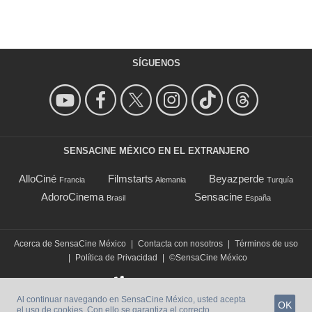
SÍGUENOS
SENSACINE MÉXICO EN EL EXTRANJERO
AlloCiné
Filmstarts
Beyazperde
Francia
Alemania
Turquía
AdoroCinema
Sensacine
Brasil
España
Acerca de SensaCine México
|
Contacta con nosotros
|
Términos de uso
|
Política de Privacidad
|
©SensaCine México
Al continuar navegando en SensaCine México, usted acepta
OK
el uso de cookies. Con ello se garantiza el correcto