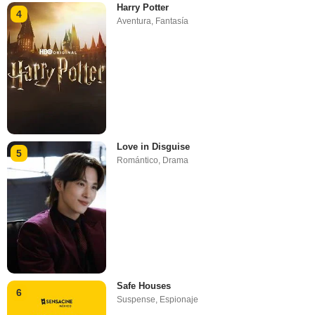
Harry Potter
4
Aventura
,
Fantasía
Love in Disguise
5
Romántico
,
Drama
Safe Houses
6
Suspense
,
Espionaje