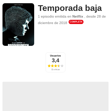
Temporada baja
1 episodio
emitida en
Netflix
,
desde
28 de
COMPLETA
diciembre de 2018
Usuarios
3,4
11 críticas