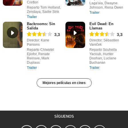
Cretton
Laga'aia, Dwayne
Reparto Tom Holland,
Johnson, Rena Owen
Zendaya, Sadie Sink
Trailer
Trailer
Backrooms: Sin
Evil Dead: En
Salida
Llamas
3,3
3,3
Director: Kane
Director: Sébastien
Parsons
Vaniček
Reparto Chiwetel
Reparto Souheila
Ejiofor, Renate
Yacoub, Hunter
Reinsve, Mark
Doohan, Luciane
Duplass
Buchanan
Trailer
Trailer
Mejores películas en cines
SÍGUENOS