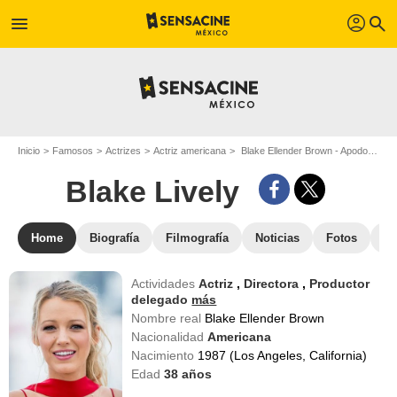
profil
menu
search
Inicio
Famosos
Actrizes
Actriz americana
Blake Ellender Brown - Apodo : Blake Lively
Blake Lively
Home
Biografía
Filmografía
Noticias
Fotos
St
Actividades
Actriz
,
Directora
,
Productor
delegado
más
Nombre real
Blake Ellender Brown
Nacionalidad
Americana
Nacimiento
1987 (Los Angeles, California)
Edad
38
años