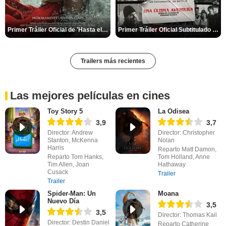
Primer Tráiler Oficial de 'Hasta el fin del mundo'
Primer Tráiler Oficial Subtitulado de 'Una última aventura: Detrás de cámaras de Stranger Things 5'
Trailers más recientes
Las mejores películas en cines
Toy Story 5
La Odisea
3,9
3,7
Director: Andrew
Director: Christopher
Stanton, McKenna
Nolan
Harris
Reparto Matt Damon,
Reparto Tom Hanks,
Tom Holland, Anne
Tim Allen, Joan
Hathaway
Cusack
Trailer
Trailer
Spider-Man: Un
Moana
Nuevo Día
3,5
3,5
Director: Thomas Kail
Director: Destin Daniel
Reparto Catherine