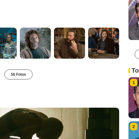
To
56 Fotos
1
2