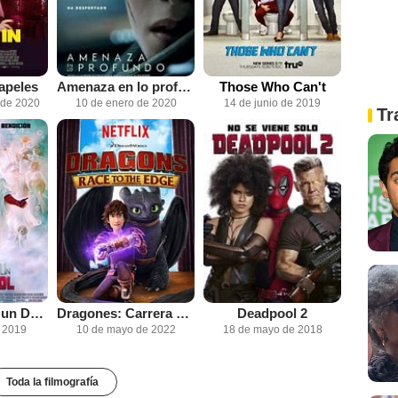
apeles
Amenaza en lo profundo
Those Who Can't
 de 2020
10 de enero de 2020
14 de junio de 2019
Tr
Había una vez un Deadpool
Dragones: Carrera al borde
Deadpool 2
e 2019
10 de mayo de 2022
18 de mayo de 2018
Toda la filmografía