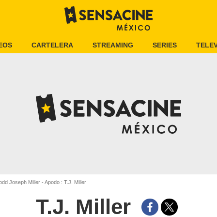
EOS
CARTELERA
STREAMING
SERIES
TELEV
dd Joseph Miller - Apodo : T.J. Miller
T.J. Miller