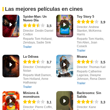
Las mejores películas en cines
Spider-Man: Un
Toy Story 5
Nuevo Día
3,9
3,5
Director: Andrew
Director: Destin Daniel
Stanton, McKenna
Cretton
Harris
Reparto Tom Holland,
Reparto Tom Hanks,
Zendaya, Sadie Sink
Tim Allen, Joan
Cusack
Trailer
Trailer
La Odisea
Moana
3,7
3,5
Director: Christopher
Director: Thomas Kail
Nolan
Reparto Catherine
Reparto Matt Damon,
Laga'aia, Dwayne
Tom Holland, Anne
Johnson, Rena Owen
Hathaway
Trailer
Trailer
Minions &
Backrooms: Sin
monstruos
Salida
3,1
3,3
Director: Pierre Coffin,
Director: Kane