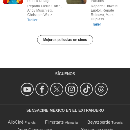
Patrick Delage
Parsons
Reparto Pierre Coffin,
Reparto Chiwetel
Andy Muschietti,
Ejiofor, Renate
Christoph Waltz
Reinsve, Mark
Duplass
Trailer
Trailer
Mejores películas en cines
SÍGUENOS
SENSACINE MÉXICO EN EL EXTRANJERO
AlloCiné
Filmstarts
Beyazperde
Francia
Alemania
Turquía
AdoroCinema
Sensacine