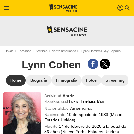
profil
menu
search
Inicio
Famosos
Actrizes
Actriz americana
Lynn Harriette Kay - Apodo : Lynn Cohen
Lynn Cohen
Home
Biografía
Filmografía
Fotos
Streaming
Actividad
Actriz
Nombre real
Lynn Harriette Kay
Nacionalidad
Americana
Nacimiento
10 de agosto de 1933 (Misuri -
Estados Unidos)
Muerte
14 de febrero de 2020 a la edad de
86 años (Nueva York - Estados Unidos)