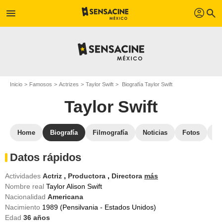
profil
menu
search
Inicio
Famosos
Actrizes
Taylor Swift
Biografía Taylor Swift
Taylor Swift
Home
Biografía
Filmografía
Noticias
Fotos
St
Datos rápidos
Actividades
Actriz
,
Productora
,
Directora
más
Nombre real
Taylor Alison Swift
Nacionalidad
Americana
Nacimiento
1989 (Pensilvania - Estados Unidos)
Edad
36
años