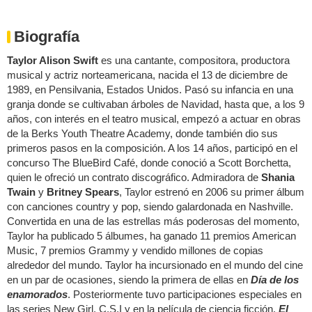
Biografía
Taylor Alison Swift
es una cantante, compositora, productora
musical y actriz norteamericana, nacida el 13 de diciembre de
1989, en Pensilvania, Estados Unidos. Pasó su infancia en una
granja donde se cultivaban árboles de Navidad, hasta que, a los 9
años, con interés en el teatro musical, empezó a actuar en obras
de la Berks Youth Theatre Academy, donde también dio sus
primeros pasos en la composición. A los 14 años, participó en el
concurso The BlueBird Café, donde conoció a Scott Borchetta,
quien le ofreció un contrato discográfico. Admiradora de
Shania
Twain
y
Britney Spears
, Taylor estrenó en 2006 su primer álbum
con canciones country y pop, siendo galardonada en Nashville.
Convertida en una de las estrellas más poderosas del momento,
Taylor ha publicado 5 álbumes, ha ganado 11 premios American
Music, 7 premios Grammy y vendido millones de copias
alrededor del mundo. Taylor ha incursionado en el mundo del cine
en un par de ocasiones, siendo la primera de ellas en
Día de los
enamorados
. Posteriormente tuvo participaciones especiales en
las series New Girl, C.S.I y en la película de ciencia ficción,
El