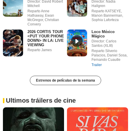
Director: David Robert
Director: Nadia
Mitchell
Hallgren
Reparto Anne
Reparto KATSEYE,
Hathaway, Ewan
Manon Bannerman,
McGregor, Christian
Sophia Laforteza
Convery
2026 CORTIS TOUR
Loco México
<PUT YOUR PHONE
Mágico
DOWN> IN LA: LIVE
Director: Carlos
VIEWING
Santos (XLIII)
Reparto James
Reparto Silverio
Palacios, Daniel Sosa,
Fernando Cuautle
Trailer
Estrenos de películas de la semana
Ultimos tráilers de cine