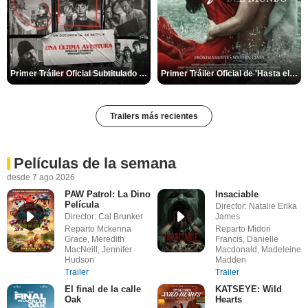
Primer Tráiler Oficial Subtitulado de 'Una última aventura: Detrás de cámaras de Stranger Things 5'
Primer Tráiler Oficial de 'Hasta el fin del mundo'
Trailers más recientes
Películas de la semana
desde 7 ago 2026
PAW Patrol: La Dino
Insaciable
Película
Director: Natalie Erika
Director: Cal Brunker
James
Reparto Mckenna
Reparto Midori
Grace, Meredith
Francis, Danielle
MacNeill, Jennifer
Macdonald, Madeleine
Hudson
Madden
Trailer
Trailer
El final de la calle
KATSEYE: Wild
Oak
Hearts