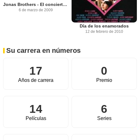
Jonas Brothers - El concierto 3D
6 de marzo de 2009
Día de los enamorados
12 de febrero de 2010
Su carrera en números
17
0
Años de carrera
Premio
14
6
Películas
Series