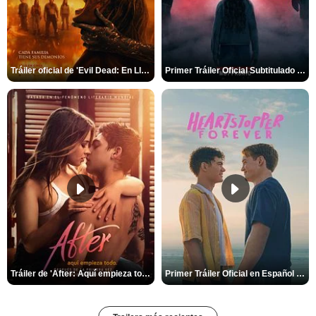
Tráiler oficial de 'Evil Dead: En Llamas'
Primer Tráiler Oficial Subtitulado de 'La Noche Del Demonio: Están Entre Nosotros'
Tráiler de 'After: Aquí empieza todo'
Primer Tráiler Oficial en Español de 'Heartstopper Forever'