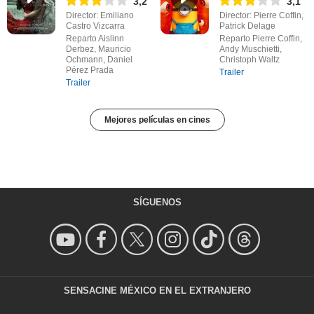
3,2
3,1
Director: Emiliano
Director: Pierre Coffin,
Castro Vizcarra
Patrick Delage
Reparto Aislinn
Reparto Pierre Coffin,
Derbez, Mauricio
Andy Muschietti,
Ochmann, Daniel
Christoph Waltz
Pérez Prada
Trailer
Trailer
Mejores películas en cines
SÍGUENOS
SENSACINE MÉXICO EN EL EXTRANJERO