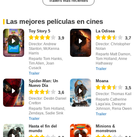
Trailers más recientes
Las mejores películas en cines
Toy Story 5
La Odisea
3,9
3,7
Director: Andrew
Director: Christopher
Stanton, McKenna
Nolan
Harris
Reparto Matt Damon,
Reparto Tom Hanks,
Tom Holland, Anne
Tim Allen, Joan
Hathaway
Cusack
Trailer
Trailer
Spider-Man: Un
Moana
Nuevo Día
3,5
3,6
Director: Thomas Kail
Director: Destin Daniel
Reparto Catherine
Cretton
Laga'aia, Dwayne
Reparto Tom Holland,
Johnson, Rena Owen
Zendaya, Sadie Sink
Trailer
Trailer
Hasta el fin del
Minions &
mundo
monstruos