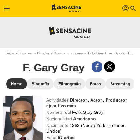
profil
menu
search
Inicio
Famosos
Director
Director americano
Felix Gary Gray - Apodo : F. Gary Gray
F. Gary Gray
Home
Biografía
Filmografía
Fotos
Streaming
Actividades
Director
,
Actor
,
Productor
ejecutivo
más
Nombre real
Felix Gary Gray
Nacionalidad
Americano
Nacimiento
1969 (Nueva York - Estados
Unidos)
Edad
57
años