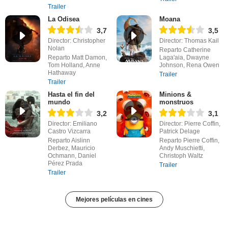
Trailer
La Odisea
Moana
3,7
3,5
Director: Christopher
Director: Thomas Kail
Nolan
Reparto Catherine
Reparto Matt Damon,
Laga'aia, Dwayne
Tom Holland, Anne
Johnson, Rena Owen
Hathaway
Trailer
Trailer
Hasta el fin del
Minions &
mundo
monstruos
3,2
3,1
Director: Emiliano
Director: Pierre Coffin,
Castro Vizcarra
Patrick Delage
Reparto Aislinn
Reparto Pierre Coffin,
Derbez, Mauricio
Andy Muschietti,
Ochmann, Daniel
Christoph Waltz
Pérez Prada
Trailer
Trailer
Mejores películas en cines