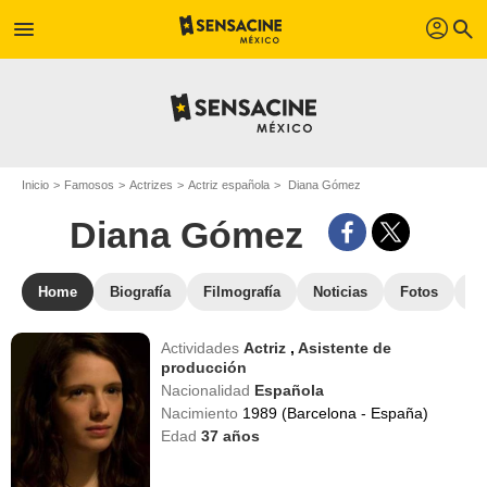
profil
menu
search
Inicio
Famosos
Actrizes
Actriz española
Diana Gómez
Diana Gómez
Home
Biografía
Filmografía
Noticias
Fotos
St
Actividades
Actriz
,
Asistente de
producción
Nacionalidad
Española
Nacimiento
1989 (Barcelona - España)
Edad
37
años