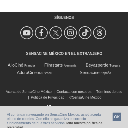
SÍGUENOS
SENSACINE MÉXICO EN EL EXTRANJERO
AlloCiné
Filmstarts
Beyazperde
Francia
Alemania
Turquía
AdoroCinema
Sensacine
Brasil
España
Acerca de SensaCine México
|
Contacta con nosotros
|
Términos de uso
|
Política de Privacidad
|
©SensaCine México
Al continuar navegando en SensaCine México, usted acepta
OK
el uso de cookies. Con ello se garantiza el correcto
funcionamiento de nuestros servicios.
Mira nuestra política de
privacidad