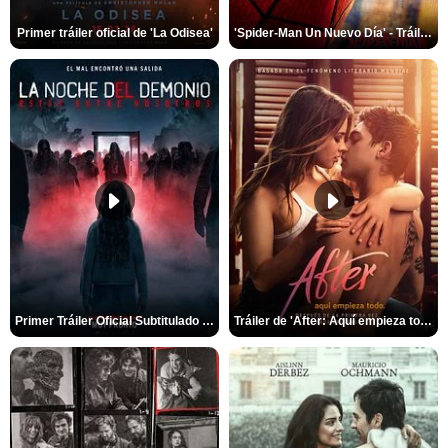
Primer tráiler oficial de 'La Odisea'
'Spider-Man Un Nuevo Día' - Tráiler oficial subtitulado
Primer Tráiler Oficial Subtitulado de 'La Noche Del Demonio: Están Entre Nosotros'
Tráiler de 'After: Aquí empieza todo'