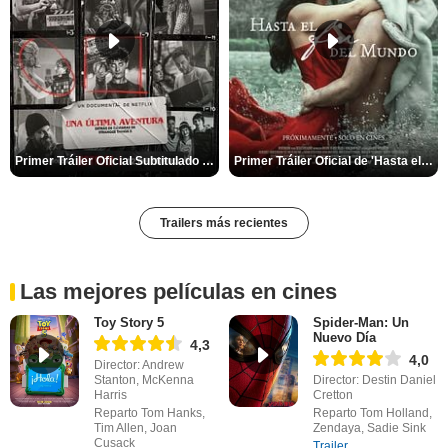
Primer Tráiler Oficial Subtitulado de 'Una última aventura: Detrás de cámaras de Stranger Things 5'
Primer Tráiler Oficial de 'Hasta el fin del mundo'
Trailers más recientes
Las mejores películas en cines
Toy Story 5
Spider-Man: Un
Nuevo Día
4,3
4,0
Director: Andrew
Stanton, McKenna
Director: Destin Daniel
Harris
Cretton
Reparto Tom Hanks,
Reparto Tom Holland,
Tim Allen, Joan
Zendaya, Sadie Sink
Cusack
Trailer