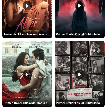
Tráiler de 'After: Aquí empieza todo'
Primer Tráiler Oficial Subtitulado de 'La Noche Del Demonio: Están Entre Nosotros'
Primer Tráiler Oficial de 'Hasta el fin del mundo'
Primer Tráiler Oficial Subtitulado de 'Una última aventura: Detrás de cámaras de Stranger Things 5'