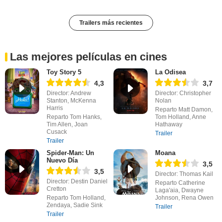
Trailers más recientes
Las mejores películas en cines
Toy Story 5
La Odisea
4,3
3,7
Director: Andrew
Director: Christopher
Stanton, McKenna
Nolan
Harris
Reparto Matt Damon,
Reparto Tom Hanks,
Tom Holland, Anne
Tim Allen, Joan
Hathaway
Cusack
Trailer
Trailer
Spider-Man: Un
Moana
Nuevo Día
3,5
3,5
Director: Thomas Kail
Director: Destin Daniel
Reparto Catherine
Cretton
Laga'aia, Dwayne
Reparto Tom Holland,
Johnson, Rena Owen
Zendaya, Sadie Sink
Trailer
Trailer