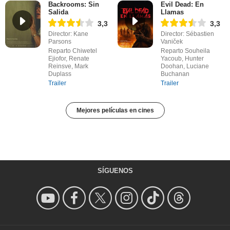
Backrooms: Sin
Evil Dead: En
Salida
Llamas
3,3
3,3
Director: Kane
Director: Sébastien
Parsons
Vaniček
Reparto Chiwetel
Reparto Souheila
Ejiofor, Renate
Yacoub, Hunter
Reinsve, Mark
Doohan, Luciane
Duplass
Buchanan
Trailer
Trailer
Mejores películas en cines
SÍGUENOS