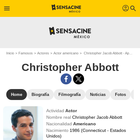
profil
menu
search
Inicio
Famosos
Actores
Actor americano
Christopher Jacob Abbott - Apodo : Christopher Abbott
Christopher Abbott
Home
Biografía
Filmografía
Noticias
Fotos
St
Actividad
Actor
Nombre real
Christopher Jacob Abbott
Nacionalidad
Americano
Nacimiento
1986 (Connecticut - Estados
Unidos)