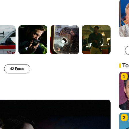
To
42 Fotos
1
2