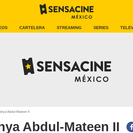
EOS
CARTELERA
STREAMING
SERIES
TELEV
hya Abdul-Mateen II
hya Abdul-Mateen II