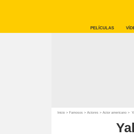
PELÍCULAS
VÍD
Inicio
Famosos
Actores
Actor americano
Ya
Ya