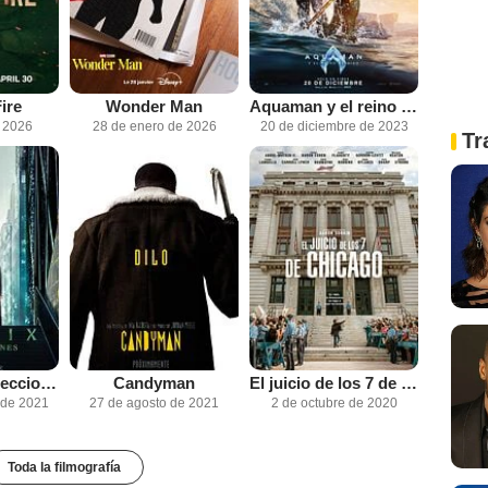
ire
Wonder Man
Aquaman y el reino perdido
e 2026
28 de enero de 2026
20 de diciembre de 2023
Tr
Matrix: Resurrecciones
Candyman
El juicio de los 7 de Chicago
 de 2021
27 de agosto de 2021
2 de octubre de 2020
Toda la filmografía