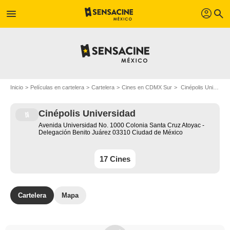
profil
menu
search
Inicio
Películas en cartelera
Cartelera
Cines en CDMX Sur
Cinépolis Universidad - Ciudad de México
Cinépolis Universidad
Avenida Universidad No. 1000 Colonia Santa Cruz Atoyac -
Delegación Benito Juárez 03310 Ciudad de México
17 Cines
Cartelera
Mapa