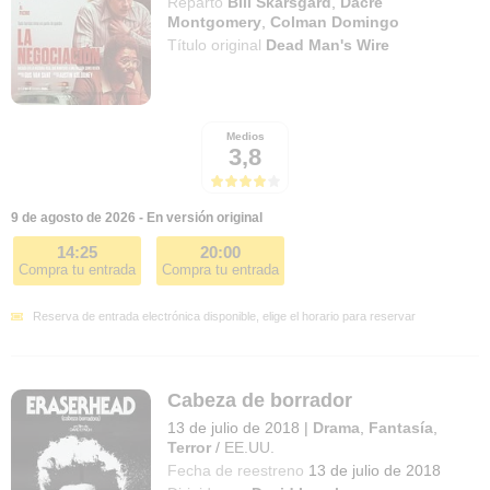
Reparto
Bill Skarsgård
,
Dacre
Montgomery
,
Colman Domingo
Título original
Dead Man's Wire
Medios
3,8
9 de agosto de 2026 - En versión original
14:25
20:00
Compra tu entrada
Compra tu entrada
Reserva de entrada electrónica disponible, elige el horario para reservar
Cabeza de borrador
13 de julio de 2018
|
Drama
,
Fantasía
,
Terror
/
EE.UU.
Fecha de reestreno
13 de julio de 2018