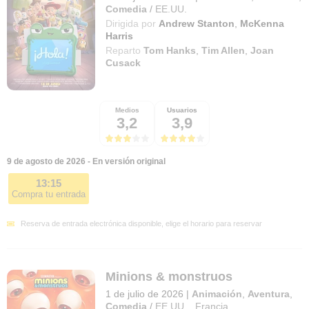
Comedia
/
EE.UU.
Dirigida por
Andrew Stanton
,
McKenna
Harris
Reparto
Tom Hanks
,
Tim Allen
,
Joan
Cusack
Medios
Usuarios
3,2
3,9
9 de agosto de 2026 - En versión original
13:15
Compra tu entrada
Reserva de entrada electrónica disponible, elige el horario para reservar
Minions & monstruos
1 de julio de 2026
|
Animación
,
Aventura
,
Comedia
/
EE.UU.
,
Francia