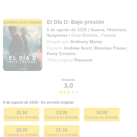
El Día D: Bajo presión
ESTRENO ESTA SEMANA
6 de agosto de 2026
|
Guerra
,
Histórico
,
Suspense
/
Gran Bretaña
,
Francia
Dirigida por
Anthony Maras
Reparto
Andrew Scott
,
Brendan Fraser
,
Kerry Condon
Título original
Pressure
Usuarios
3,0
9 de agosto de 2026 - En versión original
11:10
13:35
16:00
Compra tu entrada
Compra tu entrada
Compra tu entrada
18:20
21:15
Compra tu entrada
Compra tu entrada