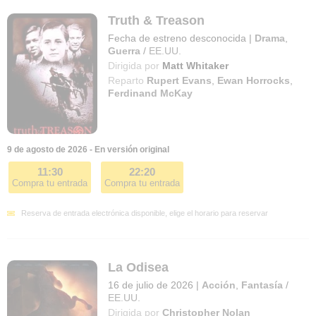
Truth & Treason
Fecha de estreno desconocida
|
Drama
,
Guerra
/
EE.UU.
Dirigida por
Matt Whitaker
Reparto
Rupert Evans
,
Ewan Horrocks
,
Ferdinand McKay
9 de agosto de 2026 - En versión original
11:30
22:20
Compra tu entrada
Compra tu entrada
Reserva de entrada electrónica disponible, elige el horario para reservar
La Odisea
16 de julio de 2026
|
Acción
,
Fantasía
/
EE.UU.
Dirigida por
Christopher Nolan