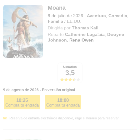
Moana
9 de julio de 2026
|
Aventura
,
Comedia
,
Familia
/
EE.UU.
Dirigida por
Thomas Kail
Reparto
Catherine Laga'aia
,
Dwayne
Johnson
,
Rena Owen
Usuarios
3,5
9 de agosto de 2026 - En versión original
10:25
18:00
Compra tu entrada
Compra tu entrada
Reserva de entrada electrónica disponible, elige el horario para reservar