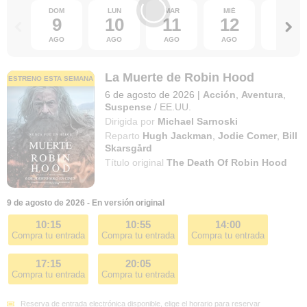
DOM
LUN
MAR
MIÉ
JUE
9
10
11
12
13
AGO
AGO
AGO
AGO
AGO
La Muerte de Robin Hood
ESTRENO ESTA SEMANA
6 de agosto de 2026
|
Acción
,
Aventura
,
Suspense
/
EE.UU.
Dirigida por
Michael Sarnoski
Reparto
Hugh Jackman
,
Jodie Comer
,
Bill
Skarsgård
Título original
The Death Of Robin Hood
9 de agosto de 2026 - En versión original
10:15
10:55
14:00
Compra tu entrada
Compra tu entrada
Compra tu entrada
17:15
20:05
Compra tu entrada
Compra tu entrada
Reserva de entrada electrónica disponible, elige el horario para reservar