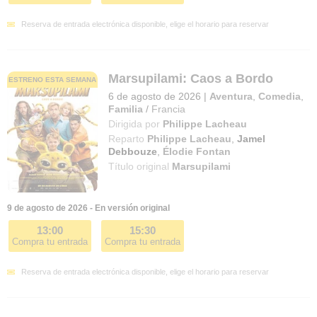
Reserva de entrada electrónica disponible, elige el horario para reservar
Marsupilami: Caos a Bordo
ESTRENO ESTA SEMANA
6 de agosto de 2026
|
Aventura
,
Comedia
,
Familia
/
Francia
Dirigida por
Philippe Lacheau
Reparto
Philippe Lacheau
,
Jamel
Debbouze
,
Élodie Fontan
Título original
Marsupilami
9 de agosto de 2026 - En versión original
13:00
15:30
Compra tu entrada
Compra tu entrada
Reserva de entrada electrónica disponible, elige el horario para reservar