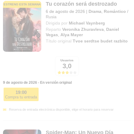
Tu corazón será destrozado
ESTRENO ESTA SEMANA
6 de agosto de 2026
|
Drama
,
Romántico
/
Rusia
Dirigida por
Michael Vaynberg
Reparto
Veronika Zhuravleva
,
Daniel
Vegas
,
Alya Mayer
Título original
Tvoe serdtse budet razbito
Usuarios
3,0
9 de agosto de 2026 - En versión original
19:00
Compra tu entrada
Reserva de entrada electrónica disponible, elige el horario para reservar
Spider-Man: Un Nuevo Día