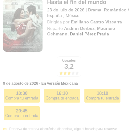
Hasta el fin del mundo
23 de julio de 2026
|
Drama
,
Romántico
/
España
,
México
Dirigida por
Emiliano Castro Vizcarra
Reparto
Aislinn Derbez
,
Mauricio
Ochmann
,
Daniel Pérez Prada
Usuarios
3,2
9 de agosto de 2026 - En Versión Mexicana
10:30
16:10
18:10
Compra tu entrada
Compra tu entrada
Compra tu entrada
20:45
Compra tu entrada
Reserva de entrada electrónica disponible, elige el horario para reservar