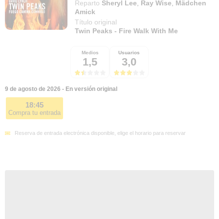
Reparto
Sheryl Lee
,
Ray Wise
,
Mädchen
Amick
Título original
Twin Peaks - Fire Walk With Me
Medios
Usuarios
1,5
3,0
9 de agosto de 2026 - En versión original
18:45
Compra tu entrada
Reserva de entrada electrónica disponible, elige el horario para reservar