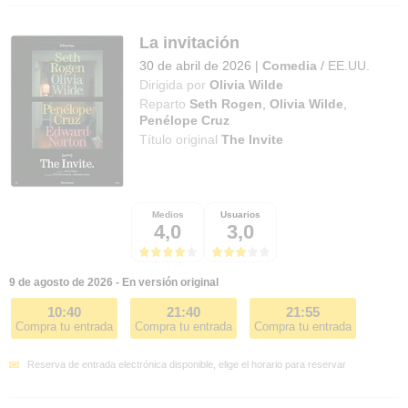
La invitación
30 de abril de 2026
|
Comedia
/
EE.UU.
Dirigida por
Olivia Wilde
Reparto
Seth Rogen
,
Olivia Wilde
,
Penélope Cruz
Título original
The Invite
Medios
Usuarios
4,0
3,0
9 de agosto de 2026 - En versión original
10:40
21:40
21:55
Compra tu entrada
Compra tu entrada
Compra tu entrada
Reserva de entrada electrónica disponible, elige el horario para reservar