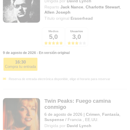
Dirigida por
David Lynch
Reparto
Jack Nance
,
Charlotte Stewart
,
Allen Joseph
Título original
Eraserhead
Medios
Usuarios
5,0
3,0
9 de agosto de 2026 - En versión original
16:30
Compra tu entrada
Reserva de entrada electrónica disponible, elige el horario para reservar
Twin Peaks: Fuego camina
conmigo
6 de agosto de 2026
|
Crimen
,
Fantasía
,
Suspense
/
Francia
,
EE.UU.
Dirigida por
David Lynch