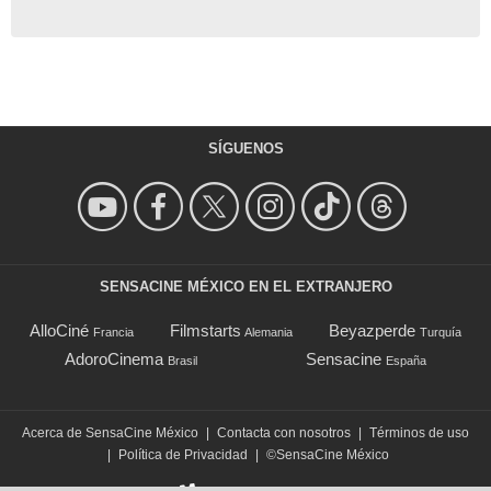
SÍGUENOS
SENSACINE MÉXICO EN EL EXTRANJERO
AlloCiné
Filmstarts
Beyazperde
Francia
Alemania
Turquía
AdoroCinema
Sensacine
Brasil
España
Acerca de SensaCine México
|
Contacta con nosotros
|
Términos de uso
|
Política de Privacidad
|
©SensaCine México