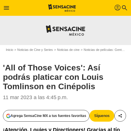
profil
menu
search
Inicio
Noticias de Cine y Series
Noticias de cine
Noticias de películas: Gente
'A
'All of Those Voices': Así
podrás platicar con Louis
Tomlinson en Cinépolis
11 mar 2023 a las 4:45 p.m.
Agrega SensaCine MX a tus fuentes favoritas
Síguenos
Compa
¡Atención, Louies y Directioners! Gracias al tío