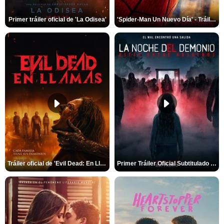
Primer tráiler oficial de 'La Odisea'
'Spider-Man Un Nuevo Día' - Tráiler oficial subtitulado
Tráiler oficial de 'Evil Dead: En Llamas'
Primer Tráiler Oficial Subtitulado de 'La Noche Del Demonio: Están Entre Nosotros'