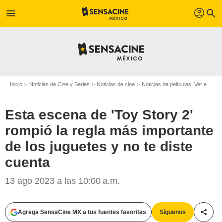
profil
menu
search
Inicio
Noticias de Cine y Series
Noticias de cine
Noticias de películas: Ver en la web
Esta escena de 'Toy Story 2'
rompió la regla más importante
de los juguetes y no te diste
cuenta
13 ago 2023 a las 10:00 a.m.
Agrega SensaCine MX a tus fuentes favoritas
Síguenos
Compa