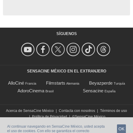
SÍGUENOS
SENSACINE MÉXICO EN EL EXTRANJERO
AlloCiné
Filmstarts
Beyazperde
Francia
Alemania
Turquía
AdoroCinema
Sensacine
Brasil
España
Acerca de SensaCine México
|
Contacta con nosotros
|
Términos de uso
|
Política de Privacidad
|
©SensaCine México
Al continuar navegando en SensaCine México, usted acepta
OK
el uso de cookies. Con ello se garantiza el correcto