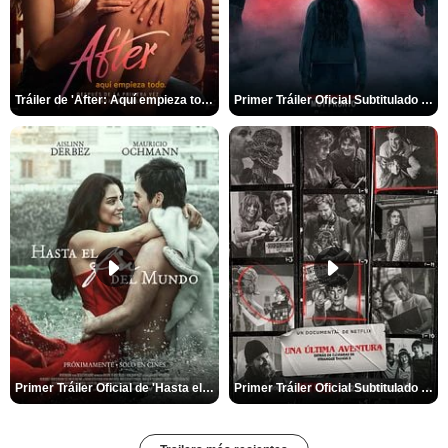
Tráiler de 'After: Aquí empieza todo'
Primer Tráiler Oficial Subtitulado de 'La Noche Del Demonio: Están Entre Nosotros'
Primer Tráiler Oficial de 'Hasta el fin del mundo'
Primer Tráiler Oficial Subtitulado de 'Una última aventura: Detrás de cámaras de Stranger Things 5'