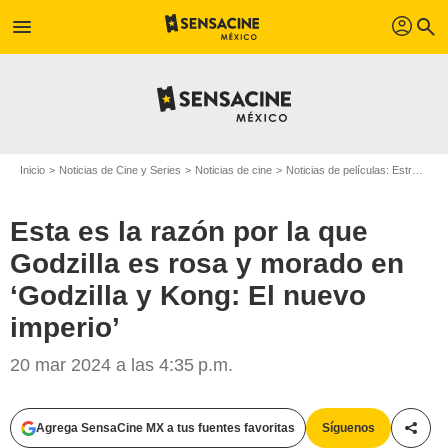
profil
menu
search
Inicio
Noticias de Cine y Series
Noticias de cine
Noticias de películas: Estreno de película
Esta es la razón por la que
Godzilla es rosa y morado en
‘Godzilla y Kong: El nuevo
imperio’
20 mar 2024 a las 4:35 p.m.
Agrega SensaCine MX a tus fuentes favoritas
Síguenos
Compa