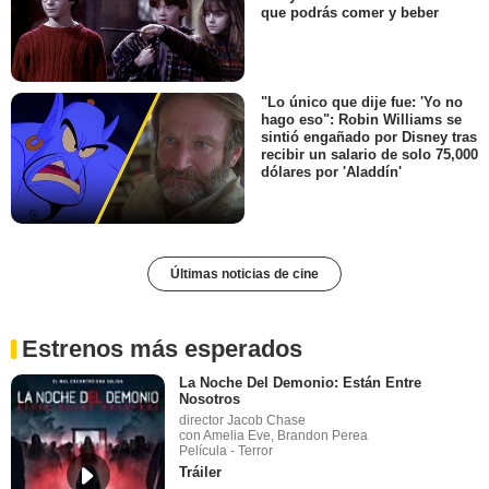
que podrás comer y beber
"Lo único que dije fue: 'Yo no
hago eso": Robin Williams se
sintió engañado por Disney tras
recibir un salario de solo 75,000
dólares por 'Aladdín'
Últimas noticias de cine
Estrenos más esperados
La Noche Del Demonio: Están Entre
Nosotros
director Jacob Chase
con Amelia Eve, Brandon Perea
Película - Terror
Tráiler