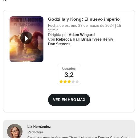
Godzilla y Kong: El nuevo imperio
Fecha de estreno
28 de marzo de 2024
|
1h
55min
Dirigida por
Adam Wingard
Con
Rebecca Hall
,
Brian Tyree Henry
,
Dan Stevens
Usuarios
3,2
VER EN HBO MAX
Liz Hernández
Redactora
Comparto cumpleaños con Chantal Akerman y Forrest Gump. Crecí