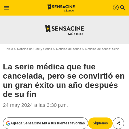
profil
menu
search
Inicio
Noticias de Cine y Series
Noticias de series
Noticias de series: Serie de televisión
La serie médica que fue
cancelada, pero se convirtió en
un gran éxito un año después
de su fin
24 may 2024 a las 3:30 p.m.
Agrega SensaCine MX a tus fuentes favoritas
Síguenos
Compa