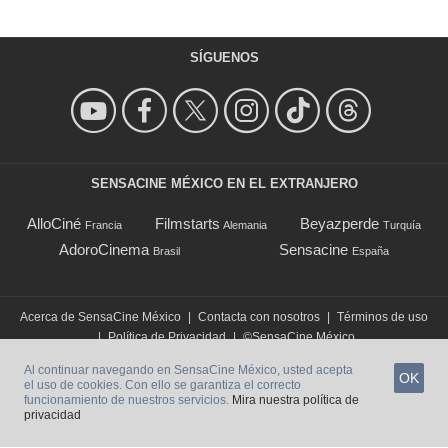
SÍGUENOS
SENSACINE MÉXICO EN EL EXTRANJERO
AlloCiné
Filmstarts
Beyazperde
Francia
Alemania
Turquía
AdoroCinema
Sensacine
Brasil
España
Acerca de SensaCine México
|
Contacta con nosotros
|
Términos de uso
|
Política de Privacidad
|
©SensaCine México
Al continuar navegando en SensaCine México, usted acepta
OK
el uso de cookies. Con ello se garantiza el correcto
funcionamiento de nuestros servicios.
Mira nuestra política de
privacidad