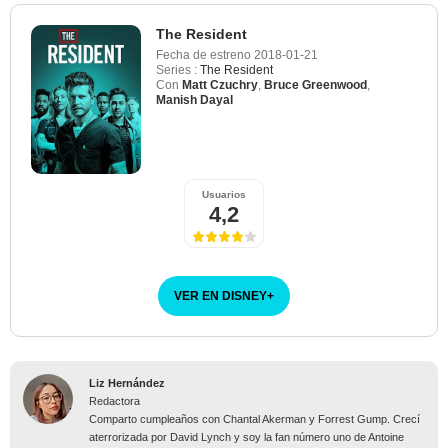
The Resident
Fecha de estreno
2018-01-21
Series :
The Resident
Con
Matt Czuchry
,
Bruce Greenwood
,
Manish Dayal
Usuarios
4,2
VER EN DISNEY
+
Liz Hernández
Redactora
Comparto cumpleaños con Chantal Akerman y Forrest Gump. Crecí
aterrorizada por David Lynch y soy la fan número uno de Antoine