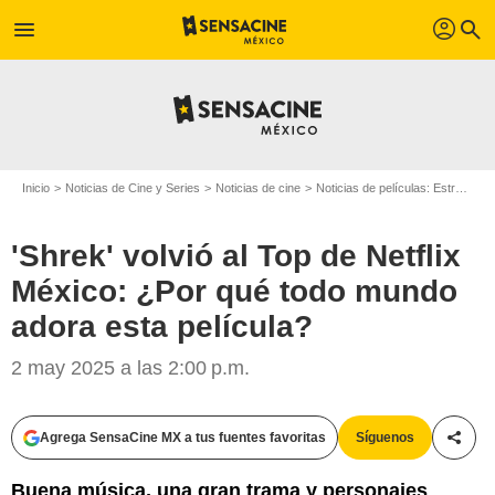
profil
menu
search
Inicio
Noticias de Cine y Series
Noticias de cine
Noticias de películas: Estreno de película
'Shrek' volvió al Top de Netflix
México: ¿Por qué todo mundo
adora esta película?
2 may 2025 a las 2:00 p.m.
Agrega SensaCine MX a tus fuentes favoritas
Síguenos
Compa
Buena música, una gran trama y personajes