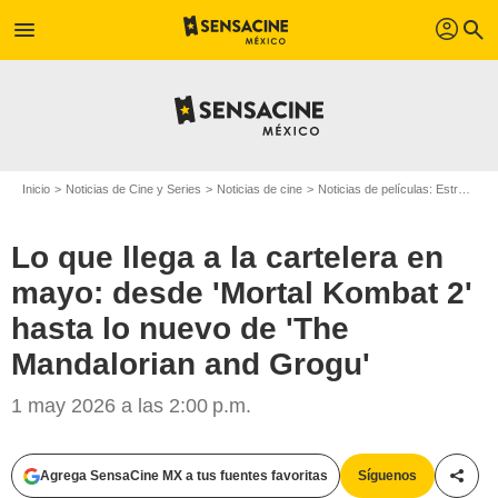
profil
menu
search
Inicio
Noticias de Cine y Series
Noticias de cine
Noticias de películas: Estreno de película
Lo que llega a la cartelera en
mayo: desde 'Mortal Kombat 2'
hasta lo nuevo de 'The
Mandalorian and Grogu'
1 may 2026 a las 2:00 p.m.
Agrega SensaCine MX a tus fuentes favoritas
Síguenos
Compa