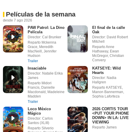
Películas de la semana
desde 7 ago 2026
PAW Patrol: La Dino
El final de la calle
Película
Oak
Director: Cal Brunker
Director: David Robert
Mitchell
Reparto Mckenna
Grace, Meredith
Reparto Anne
MacNeill, Jennifer
Hathaway, Ewan
Hudson
McGregor, Christian
Convery
Trailer
Insaciable
KATSEYE: Wild
Hearts
Director: Natalie Erika
James
Director: Nadia
Hallgren
Reparto Midori
Francis, Danielle
Reparto KATSEYE,
Macdonald, Madeleine
Manon Bannerman,
Madden
Sophia Laforteza
Trailer
Loco México
2026 CORTIS TOUR
Mágico
<PUT YOUR PHONE
DOWN> IN LA: LIVE
Director: Carlos
VIEWING
Santos (XLIII)
Reparto James
Reparto Silverio