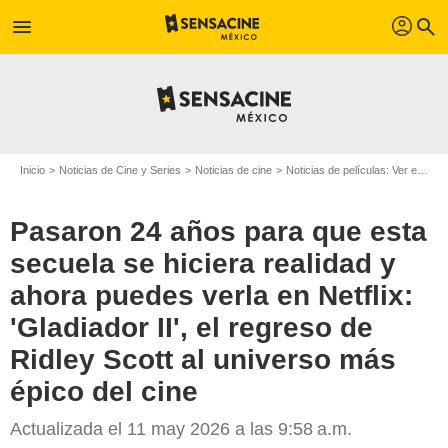
profil
menu
search
Inicio
Noticias de Cine y Series
Noticias de cine
Noticias de películas: Ver en la web
Pasaron 24 años para que esta
secuela se hiciera realidad y
ahora puedes verla en Netflix:
'Gladiador II', el regreso de
Ridley Scott al universo más
épico del cine
Actualizada el 11 may 2026 a las 9:58 a.m.