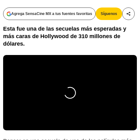
Agrega SensaCine MX a tus fuentes favoritas
Síguenos
Compa
Esta fue una de las secuelas más esperadas y
más caras de Hollywood de 310 millones de
dólares.