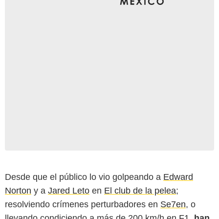
Columbia Pictures
Desde que el público lo vio golpeando a
Edward
Norton
y a
Jared Leto
en
El club de la pelea
;
resolviendo crímenes perturbadores en
Se7en
, o
llevando condiciendo a más de 200 km/h en
F1
,
han