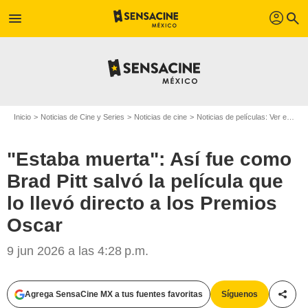
profil
menu
search
Inicio
Noticias de Cine y Series
Noticias de cine
Noticias de películas: Ver en la web
"Estaba muerta": Así fue como
Brad Pitt salvó la película que
lo llevó directo a los Premios
Oscar
9 jun 2026 a las 4:28 p.m.
Agrega SensaCine MX a tus fuentes favoritas
Síguenos
Compa