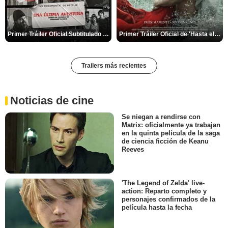
Primer Tráiler Oficial Subtitulado de 'Una última aventura: Detrás de cámaras de Stranger Things 5'
Primer Tráiler Oficial de 'Hasta el fin del mundo'
Trailers más recientes
Noticias de cine
Se niegan a rendirse con
Matrix: oficialmente ya trabajan
en la quinta película de la saga
de ciencia ficción de Keanu
Reeves
'The Legend of Zelda' live-
action: Reparto completo y
personajes confirmados de la
película hasta la fecha