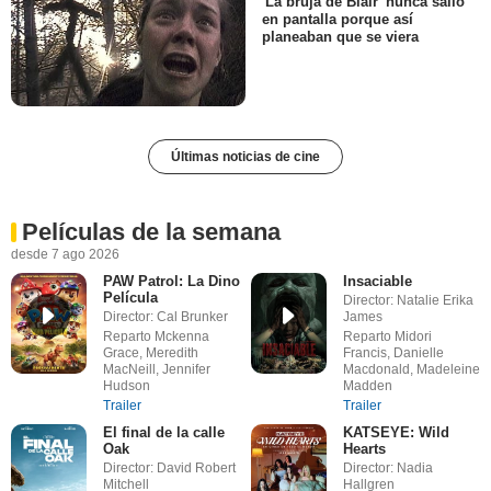
'La bruja de Blair' nunca salió
en pantalla porque así
planeaban que se viera
Últimas noticias de cine
Películas de la semana
desde 7 ago 2026
PAW Patrol: La Dino
Insaciable
Película
Director: Natalie Erika
Director: Cal Brunker
James
Reparto Mckenna
Reparto Midori
Grace, Meredith
Francis, Danielle
MacNeill, Jennifer
Macdonald, Madeleine
Hudson
Madden
Trailer
Trailer
El final de la calle
KATSEYE: Wild
Oak
Hearts
Director: David Robert
Director: Nadia
Mitchell
Hallgren