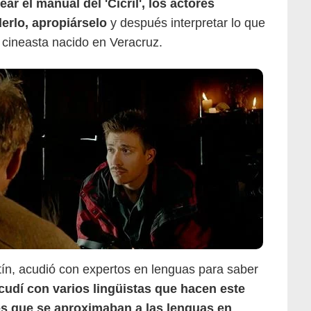
ear el manual del 'Cicril', los actores
erlo, apropiárselo
y después interpretar lo que
l cineasta nacido en Veracruz.
tín, acudió con expertos en lenguas para saber
cudí con varios lingüistas que hacen este
es que se aproximaban a las lenguas en