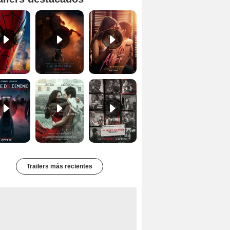
'Spider-Man Un Nuevo Día' - Tráiler oficial subtitulado
Primer tráiler oficial de 'La Odisea'
Tráiler de 'After: Aquí empieza todo'
Primer Tráiler Oficial Subtitulado de 'La Noche Del Demonio: Están Entre Nosotros'
Primer Tráiler Oficial de 'Hasta el fin del mundo'
Primer Tráiler Oficial Subtitulado de 'Una última aventura: Detrás de cámaras de Stranger Things 5'
Trailers más recientes