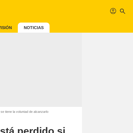
profil
search
ISIÓN
NOTICIAS
se tiene la voluntad de alcanzarlo
stá perdido si