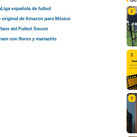
aLiga española de futbol
1
ie original de Amazon para México
fans del Futbol Soccer
ham con flores y mariachis
2
3