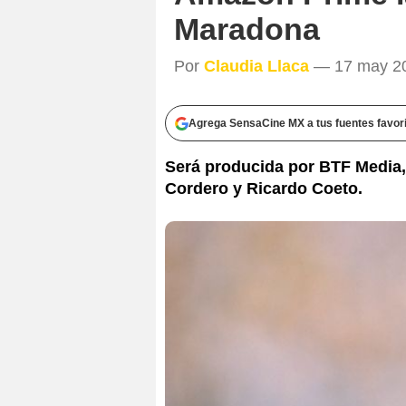
Maradona
Por
Claudia Llaca
— 17 may 201
Agrega SensaCine MX a tus fuentes favor
Será producida por BTF Media,
Cordero y Ricardo Coeto.