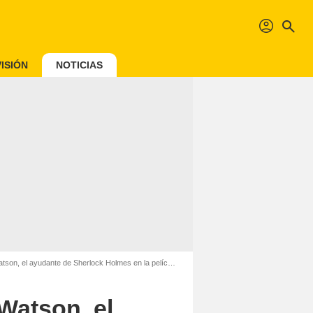
profil
search
ISIÓN
NOTICIAS
 ayudante de Sherlock Holmes en la película de Netflix?
Watson, el