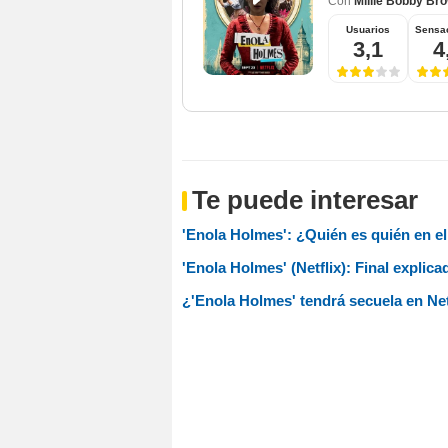
Con
Millie Bobby Br
Usuarios
Sensa
3,1
4
Te puede interesar
'Enola Holmes': ¿Quién es quién en el 
'Enola Holmes' (Netflix): Final explic
¿'Enola Holmes' tendrá secuela en Net