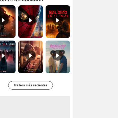
Primer tráiler oficial de 'La Odisea'
'Spider-Man Un Nuevo Día' - Tráiler oficial subtitulado
Tráiler oficial de 'Evil Dead: En Llamas'
Primer Tráiler Oficial Subtitulado de 'La Noche Del Demonio: Están Entre Nosotros'
Tráiler de 'After: Aquí empieza todo'
Primer Tráiler Oficial en Español de 'Heartstopper Forever'
Trailers más recientes