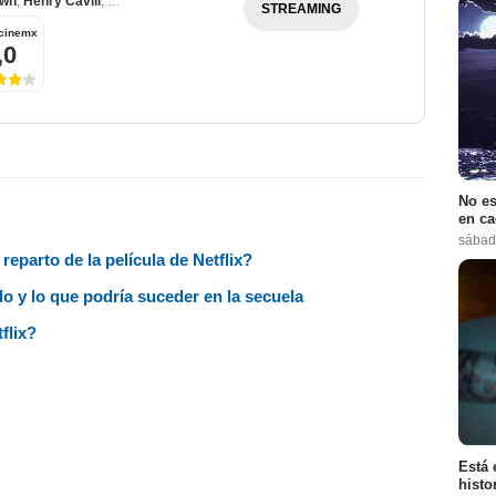
own
,
Henry Cavill
,
Sam Claflin
STREAMING
cinemx
,0
No es
en ca
sábad
reparto de la película de Netflix?
ado y lo que podría suceder en la secuela
flix?
Está 
histo