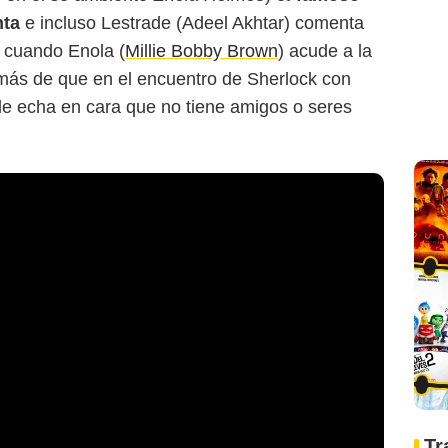
nta
e incluso Lestrade (Adeel Akhtar) comenta
e cuando Enola (
Millie Bobby Brown
) acude a la
ás de que en el encuentro de Sherlock con
r le echa en cara que no tiene amigos o seres
Tr