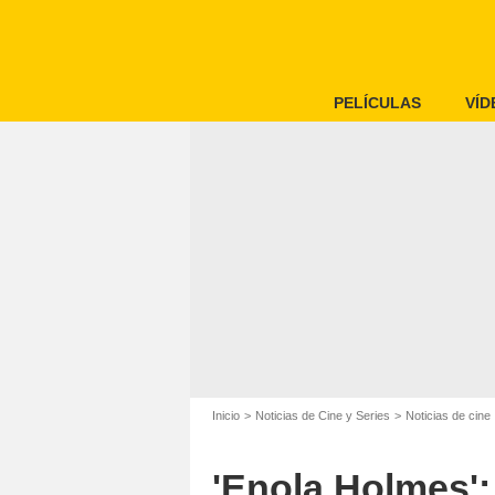
PELÍCULAS
VÍD
Inicio
Noticias de Cine y Series
Noticias de cine
'Enola Holmes':