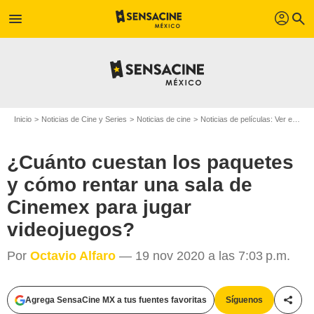
profil
menu
search
Inicio
Noticias de Cine y Series
Noticias de cine
Noticias de películas: Ver en la web
¿Cuánto cuestan los paquetes
y cómo rentar una sala de
Cinemex para jugar
videojuegos?
Por
Octavio Alfaro
— 19 nov 2020 a las 7:03 p.m.
Agrega SensaCine MX a tus fuentes favoritas
Síguenos
Compa