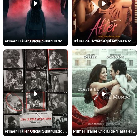
Primer Tráiler Oficial Subtitulado de 'La Noche Del Demonio: Están Entre Nosotros'
Tráiler de 'After: Aquí empieza todo'
Primer Tráiler Oficial Subtitulado de 'Una última aventura: Detrás de cámaras de Stranger Things 5'
Primer Tráiler Oficial de 'Hasta el fin del mundo'