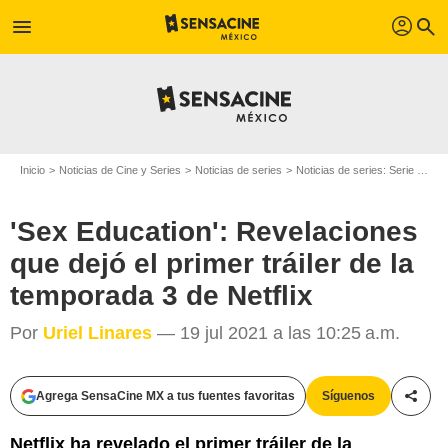
profil
menu
search
Inicio
Noticias de Cine y Series
Noticias de series
Noticias de series: Serie de televisión
'Sex Education': Revelaciones
que dejó el primer tráiler de la
temporada 3 de Netflix
Por
Uriel Linares
— 19 jul 2021 a las 10:25 a.m.
Agrega SensaCine MX a tus fuentes favoritas
Síguenos
Compa
Netflix ha revelado el primer tráiler de la