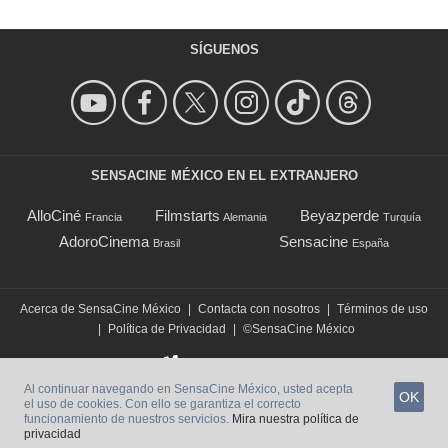
SÍGUENOS
SENSACINE MÉXICO EN EL EXTRANJERO
AlloCiné
Filmstarts
Beyazperde
Francia
Alemania
Turquía
AdoroCinema
Sensacine
Brasil
España
Acerca de SensaCine México
|
Contacta con nosotros
|
Términos de uso
|
Política de Privacidad
|
©SensaCine México
Al continuar navegando en SensaCine México, usted acepta
OK
el uso de cookies. Con ello se garantiza el correcto
funcionamiento de nuestros servicios.
Mira nuestra política de
privacidad