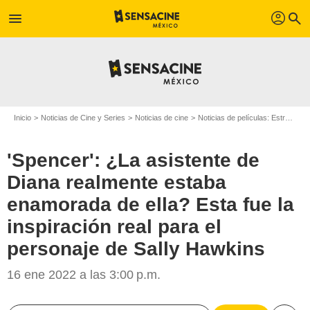
profil
menu
search
Inicio
Noticias de Cine y Series
Noticias de cine
Noticias de películas: Estreno de película
'Spencer': ¿La asistente de
Diana realmente estaba
enamorada de ella? Esta fue la
inspiración real para el
personaje de Sally Hawkins
16 ene 2022 a las 3:00 p.m.