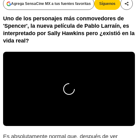
Agrega SensaCine MX a tus fuentes favoritas
Síguenos
Compa
Uno de los personajes más conmovedores de
'Spencer', la nueva película de Pablo Larraín, es
interpretado por Sally Hawkins pero ¿existió en la
vida real?
Es absolutamente normal que, después de ver