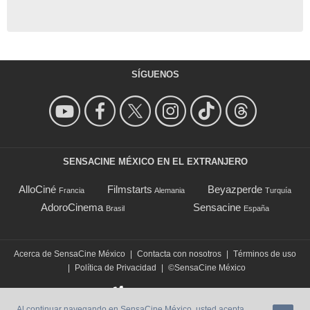
SÍGUENOS
SENSACINE MÉXICO EN EL EXTRANJERO
AlloCiné
Filmstarts
Beyazperde
Francia
Alemania
Turquía
AdoroCinema
Sensacine
Brasil
España
Acerca de SensaCine México
|
Contacta con nosotros
|
Términos de uso
|
Política de Privacidad
|
©SensaCine México
Al continuar navegando en SensaCine México, usted acepta