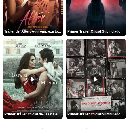
Tráiler de 'After: Aquí empieza todo'
Primer Tráiler Oficial Subtitulado de 'La Noche Del Demonio: Están Entre Nosotros'
Primer Tráiler Oficial de 'Hasta el fin del mundo'
Primer Tráiler Oficial Subtitulado de 'Una última aventura: Detrás de cámaras de Stranger Things 5'