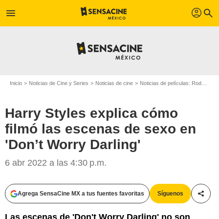
profil
menu
search
Inicio
Noticias de Cine y Series
Noticias de cine
Noticias de películas: Rodajes
Harry Styles explica cómo
filmó las escenas de sexo en
'Don’t Worry Darling'
6 abr 2022 a las 4:30 p.m.
Agrega SensaCine MX a tus fuentes favoritas
Síguenos
Compa
Las escenas de 'Don't Worry Darling' no son