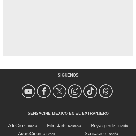
SÍGUENOS
SENSACINE MÉXICO EN EL EXTRANJERO
AlloCiné
Filmstarts
Beyazperde
Francia
Alemania
Turquía
AdoroCinema
Sensacine
Brasil
España