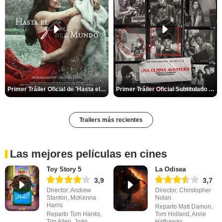
Primer Tráiler Oficial de 'Hasta el fin del mundo'
Primer Tráiler Oficial Subtitulado de 'Una última aventura: Detrás de cámaras de Stranger Things 5'
Trailers más recientes
Las mejores películas en cines
Toy Story 5
La Odisea
3,9
3,7
Director: Andrew
Director: Christopher
Stanton, McKenna
Nolan
Harris
Reparto Matt Damon,
Reparto Tom Hanks,
Tom Holland, Anne
Tim Allen, Joan
Hathaway