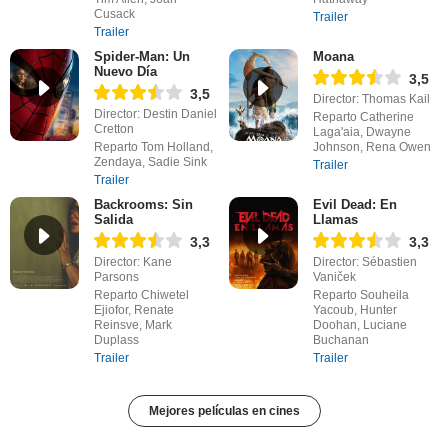
Cusack
Trailer
Trailer
Spider-Man: Un
Moana
Nuevo Día
3,5
3,5
Director: Thomas Kail
Director: Destin Daniel
Reparto Catherine
Cretton
Laga'aia, Dwayne
Reparto Tom Holland,
Johnson, Rena Owen
Zendaya, Sadie Sink
Trailer
Trailer
Backrooms: Sin
Evil Dead: En
Salida
Llamas
3,3
3,3
Director: Kane
Director: Sébastien
Parsons
Vaniček
Reparto Chiwetel
Reparto Souheila
Ejiofor, Renate
Yacoub, Hunter
Reinsve, Mark
Doohan, Luciane
Duplass
Buchanan
Trailer
Trailer
Mejores películas en cines