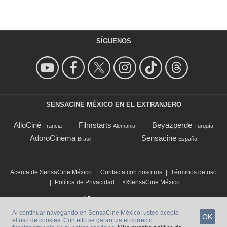
SÍGUENOS
SENSACINE MÉXICO EN EL EXTRANJERO
AlloCiné
Filmstarts
Beyazperde
Francia
Alemania
Turquía
AdoroCinema
Sensacine
Brasil
España
Acerca de SensaCine México
|
Contacta con nosotros
|
Términos de uso
|
Política de Privacidad
|
©SensaCine México
Al continuar navegando en SensaCine México, usted acepta
OK
el uso de cookies. Con ello se garantiza el correcto