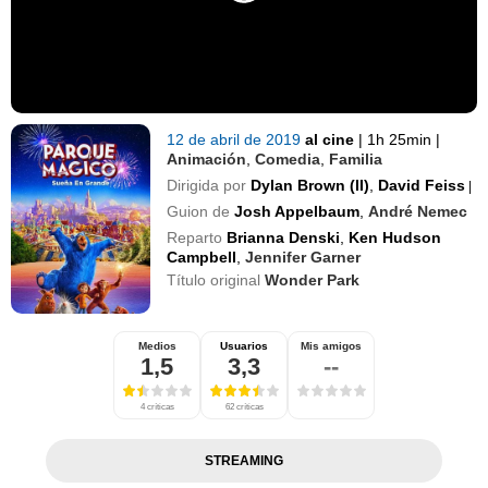
12 de abril de 2019
al cine
|
1h 25min
|
Animación
,
Comedia
,
Familia
Dirigida por
Dylan Brown (II)
,
David Feiss
|
Guion de
Josh Appelbaum
,
André Nemec
Reparto
Brianna Denski
,
Ken Hudson
Campbell
,
Jennifer Garner
Título original
Wonder Park
Medios
Usuarios
Mis amigos
1,5
3,3
--
4 críticas
62 críticas
STREAMING