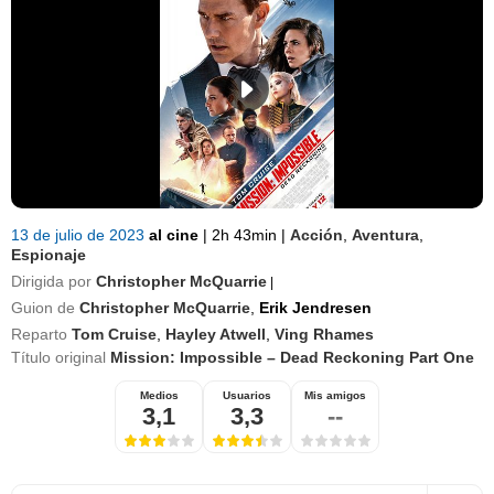
13 de julio de 2023
al cine
|
2h 43min
|
Acción
,
Aventura
,
Espionaje
Dirigida por
Christopher McQuarrie
|
Guion de
Christopher McQuarrie
,
Erik Jendresen
Reparto
Tom Cruise
,
Hayley Atwell
,
Ving Rhames
Título original
Mission: Impossible – Dead Reckoning Part One
Medios
Usuarios
Mis amigos
3,1
3,3
--