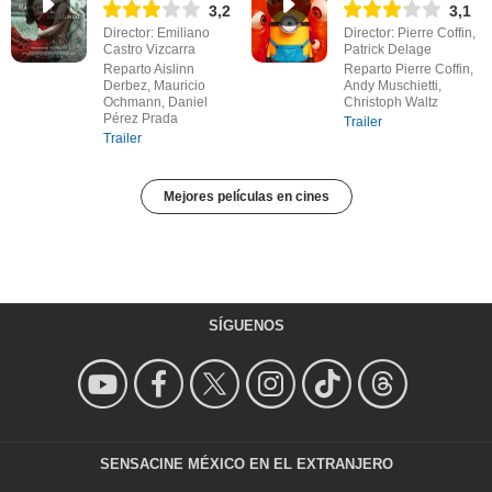
3,2
3,1
Director: Emiliano
Director: Pierre Coffin,
Castro Vizcarra
Patrick Delage
Reparto Aislinn
Reparto Pierre Coffin,
Derbez, Mauricio
Andy Muschietti,
Ochmann, Daniel
Christoph Waltz
Pérez Prada
Trailer
Trailer
Mejores películas en cines
SÍGUENOS
SENSACINE MÉXICO EN EL EXTRANJERO